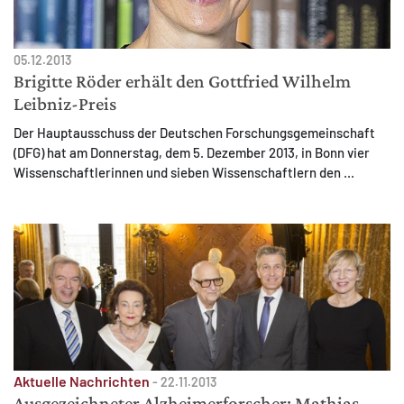
05.12.2013
Brigitte Röder erhält den Gottfried Wilhelm
Leibniz-Preis
MATOMO (INTERNE STATISTIK)
Der Hauptausschuss der Deutschen Forschungsgemeinschaft
Statistik Cookies erfassen Informationen anonym.
(DFG) hat am Donnerstag, dem 5. Dezember 2013, in Bonn vier
Diese Informationen helfen uns zu verstehen, wie
Wissenschaftlerinnen und sieben Wissenschaftlern den ...
unsere Besucher unsere Website nutzen.
Matomo
Aktuelle Nachrichten
-
22.11.2013
Ausgezeichneter Alzheimerforscher: Mathias