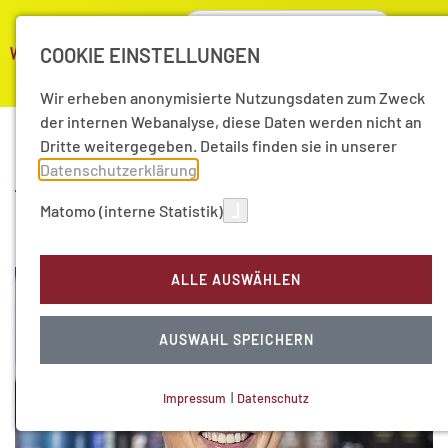
COOKIE EINSTELLUNGEN
Wir erheben anonymisierte Nutzungsdaten zum Zweck
der internen Webanalyse, diese Daten werden nicht an
Dritte weitergegeben. Details finden sie in unserer
Aktuelle Nachrichten aus
Datenschutzerklärung
.
Matomo (interne Statistik)
2013
ALLE AUSWÄHLEN
AUSWAHL SPEICHERN
Impressum
|
Datenschutz
NOTWENDIGE COOKIES
Technisch notwendig.