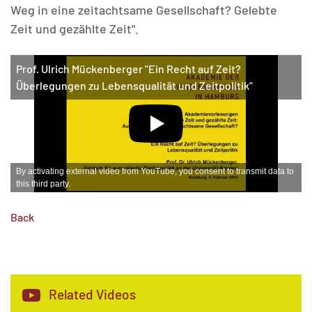
Weg in eine zeitachtsame Gesellschaft? Gelebte
MATOMO (INTERNE STATISTIK)
Zeit und gezählte Zeit".
Statistik Cookies erfassen Informationen anonym.
Diese Informationen helfen uns zu verstehen, wie
Prof. Ulrich Mückenberger "Ein Recht auf Zeit?
unsere Besucher unsere Website nutzen.
Überlegungen zu Lebensqualität und Zeitpolitik"
Matomo
By activating external video from YouTube, you consent to transmit data to
this third party.
Back
Related Videos