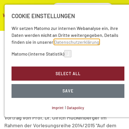
COOKIE EINSTELLUNGEN
Wir setzen Matomo zur internen Webanalyse ein, ihre
Daten werden
nicht
an Dritte weitergegeben, Details
finden sie in unserer
Datenschutzerklärung
02/05/2015
Matomo (interne Statistik)
Ein Recht auf Zeit?
Überlegungen zu
SELECT ALL
Lebensqualität und
SAVE
Zeitpolitik
Imprint
|
Datapolicy
NECESSARY COOKIES
Vortrag von Prof. Dr. Ulrich Mückenberger im
Rahmen der Vorlesungsreihe 2014/2015 "Auf dem