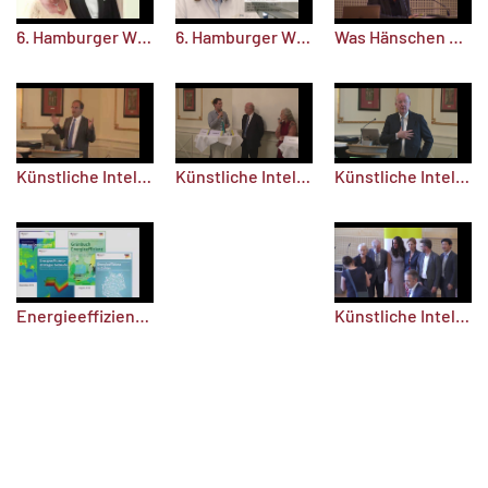
6. Hamburger Wissenschaftspreis 2019: Die Stifter
6. Hamburger Wissenschaftspreis: Die Preisträgerin
Was Hänschen nicht lernt, lernt Hans nimmermehr? Wie kann Lernen gelingen? Wie können die Herausforderungen der Digitalisierung bewältigt werden? Neue Erkenntnisse aus der Bildungsforschung
Künstliche Intelligenz – Schafft der Mensch seine Arbeit ab? (2)
Künstliche Intelligenz – Schafft der Mensch seine Arbeit ab? (1)
Künstliche Intelligenz – Schafft der Mensch seine Arbeit ab? (3)
Energieeffizienz in der elektrischen Energieversorgung
Künstliche Intelligenz fordert Bildung und Wissenschaft heraus. Wie lauten die Antworten?