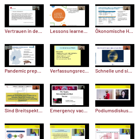
Vertrauen in der Pandemie – philosophische Erwägungen
Lessons learned: Was das nächste Mal besser laufen sollte
Ökonomische Herausforderungen in der Pandemie
Pandemic preparedness – lessons learned?!
Verfassungsrechtliche Überlegungen in der Pandemieeindämmung
Schnelle und sichere Impfstoffe – können wir uns darauf verlassen?
Sind Breitspektrum-Antiinfektiva die Therapie der Zukunft?
Emergency vaccines: Wie sieht die Zukunft aus?
Podiumsdiskussion: Was lernen wir aus der Vergangenheit, wie entwicklen wir Impfstoffe, Impfstrategien und Therapien für die Zukunft