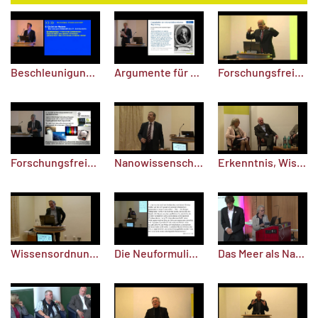
Beschleunigung - Symptom unserer Zeit?
Argumente für die Forschungsfreiheit
Forschungsfreiheit in Bedrängnis durch Finanzen, Technik und Organisation
Forschungsfreiheit und Forschungsbedarf: Wissenschaft zwischen Autonomie und gesellschaftlichen Ansprüchen
Nanowissenschaft und Nanotechnologie: Von neuen Erkenntnissen zu innovativen Anwendungen
Erkenntnis, Wissenschaft und Gesellschaft - Wie Forschung Wissen schafft
Wissensordnung und Wissensproduktion in der Gesellschaft des 21. Jahrhunderts
Die Neuformulierung des christlichen Glaubens in der Reformation
Das Meer als Natur- und Kulturraum (2)