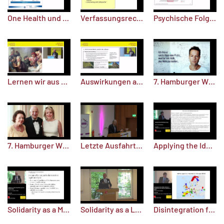
Verfassungsrechtliche Grenzen des Infektionsschutzes
One Health und Tierseuchen
Psychische Folgen von Pandemiemaßnahmen
Lernen wir aus historischen Seuchen?
Auswirkungen auf die Stadtplanung
7. Hamburger Wissenschaftspreis: Der Preisträger
7. Hamburger Wissenschaftspreis 2021: Die Stifter
Letzte Ausfahrt Paris - Herausforderung Klimawandel
Applying the Idea of Solidarity to Europe
Solidarity as a Moral Duty? The Case of the Eurozone Crisis
Solidarity as a Legal Concept
Disintegration from Within: The Role of Independence and Separatist Movements in the EU