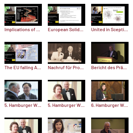
Implications of the Refugee and Migration Crisis for the EU
European Solidarity and its Limits: Insights from Current Political Challenges
United in Scepticism: The Rise of Populist and Right-Wing Parties in the EU
Bericht des Präsidenten
The EU falling Apart? The Risks of Brexit, Grexit and Other Exit Scenarios
Nachruf für Professor Dr. Dr. h. c. Helmut Greve
5. Hamburger Wissenschaftspreis: Die Preisträger
5. Hamburger Wissenschaftspreis: Die Stifter
6. Hamburger Wissenschaftspreis 2019: Die Preisverleihung