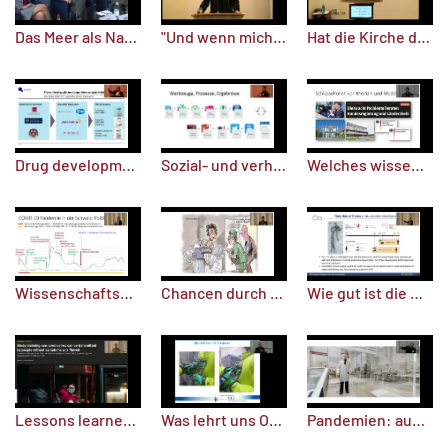
Das Meer als Natur- und Kulturraum (1)
"Und wenn mich niemand danach fragt, weiß ich es" - Die Realität der Zeit
Hat die Kirche die Sonntagsruhe verschlafen? Anmerkungen zur brüchigen Theologie einer Zeitinstitution
Sozial- und verhaltenswissenschaftliche Daten als wichtiger Baustein des Pandemiemanagements
Drug development against pandemic infections
Welches wissenschaftliche (Nicht-) Wissen hat die politischen Handlungsoptionen während der Pandemie geprägt?
Wissenschaftsbasierte Politikberatung – die Erfahrungen in der Schweiz
Chancen durch Digitalisierung
Wie gut ist die Wissenschaft auf die nächste Pandemie vorbereitet?
Lessons learned: Infodemie und die Rolle der Medien
Was lehrt uns One Health?
Pandemien: aus der Geschichte lernen