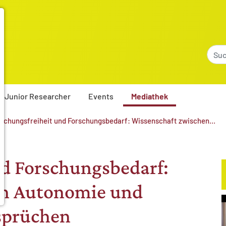
Junior Researcher
Events
Mediathek
rschungsfreiheit und Forschungsbedarf: Wissenschaft zwischen…
nd Forschungsbedarf:
en Autonomie und
nsprüchen