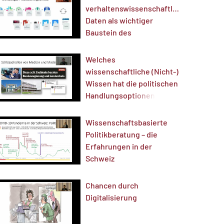
verhaltenswissenschaftliche
Daten als wichtiger
Baustein des
Pandemiemanagements
Welches
wissenschaftliche (Nicht-)
Wissen hat die politischen
Handlungsoptionen
während der Pandemie
geprägt?
Wissenschaftsbasierte
Politikberatung – die
Erfahrungen in der
Schweiz
Chancen durch
Digitalisierung