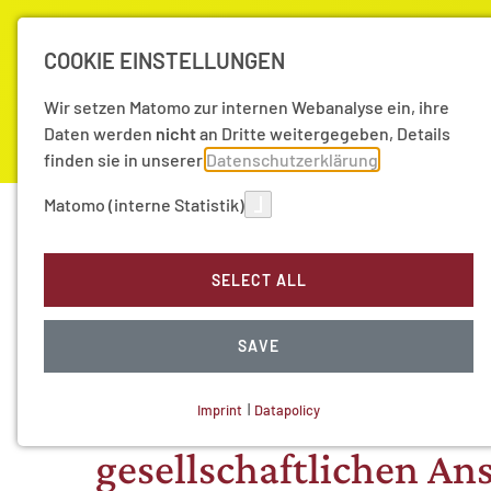
COOKIE EINSTELLUNGEN
Wir setzen Matomo zur internen Webanalyse ein, ihre
Daten werden
nicht
an Dritte weitergegeben, Details
finden sie in unserer
Datenschutzerklärung
Matomo (interne Statistik)
Academy
Research
News
Mediathek
Mediathek
Video-Mediathek
Fo
SELECT ALL
06/11/2015
SAVE
Forschungsfreiheit u
Wissenschaft zwisch
Imprint
|
Datapolicy
NECESSARY COOKIES
gesellschaftlichen A