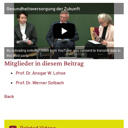
MATOMO (INTERNE STATISTIK)
Gesundheitsversorgung der Zukunft
Statistik Cookies erfassen Informationen anonym.
Diese Informationen helfen uns zu verstehen, wie
unsere Besucher unsere Website nutzen.
Matomo
By activating external video from YouTube, you consent to transmit data to
this third party.
Mitglieder in diesem Beitrag
Prof. Dr. Ansgar W. Lohse
Prof. Dr. Werner Solbach
Back
Related Videos