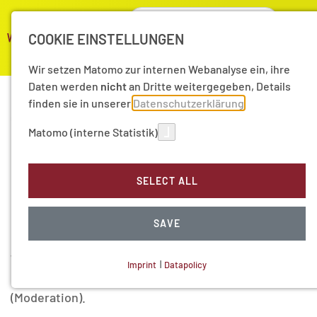
COOKIE EINSTELLUNGEN
Wir setzen Matomo zur internen Webanalyse ein, ihre
Daten werden
nicht
an Dritte weitergegeben, Details
finden sie in unserer
Datenschutzerklärung
02/16/2017
Matomo (interne Statistik)
Gesundheitsversorgung
der Zukunft
SELECT ALL
Podiumsdiskussion am 16.02.2017 mit Kristin Alheit,
SAVE
Prof. Dr. med. Hanna Kaduszkiewicz Prof. Dr. Ansgar
W. Lohse, Dr. med. Dipl. Oec. med. Monika Schliffke,
Imprint
|
Datapolicy
Prof. Dr. Werner Solbach und Angela Grosse
NECESSARY COOKIES
(Moderation).