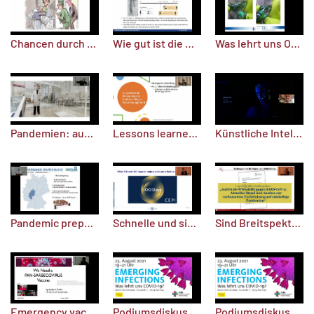
Chancen durch Digitalisierung
Wie gut ist die Wissenschaft auf die nächste Pandemie vorbereitet?
Was lehrt uns One Health?
Pandemien: aus der Geschichte lernen
Lessons learned: Was das nächste Mal besser laufen sollte
Künstliche Intelligenz in Biologie und Biomedizin
Pandemic preparedness – lessons learned?!
Schnelle und sichere Impfstoffe – können wir uns darauf verlassen?
Sind Breitspektrum-Antiinfektiva die Therapie der Zukunft?
Emergency vaccines: Wie sieht die Zukunft aus?
Podiumsdiskussion "Emerging Infections – Was lehrt uns Covid?" - Diskussionsrunde
Podiumsdiskussion "Emerging Infections – Was lehrt uns Covid?" - Impulsvorträge