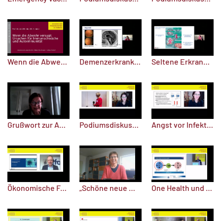
Wenn die Abwehr versagt: Ursachen für Immunschwäche und Autoimmunität
Demenzerkrankungen bei Kindern und Jugendlichen
Seltene Erkrankungen und ihre Bedeutung für häufige Erkrankungen
Grußwort zur Akademie­vorlesungsreihe 2021 „Seltene Erkrankungen – häufiges Problem“
Podiumsdiskussion: Was lernen wir aus der Vergangenheit, wie entwicklen wir Impfstoffe, Impfstrategien und Therapien für die Zukunft
Angst vor Infektionen - Angst vor dem Impfen
Ökonomische Folgen von Pandemien
„Schöne neue Welt? – Chancen und Grenzen medizinischen Fortschritts in Geschichte und Gegenwart“ / Teil 4
One Health und Tierseuchen