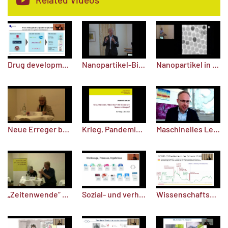
Drug development against pandemic infections
Nanopartikel-Bildgebung in der Kernspintomographie und dem neuartigen MPI-Verfahren
Nanopartikel in funktionalen Materialien und für neue Anwendungen in der Medizin
Neue Erreger bändigen - Virusforschung mit KI
Krieg, Pandemie, Klimakrise – wie können wir besser vorbeugen? Video-Mitschnitt
Maschinelles Lernen für eine präzise molekulare Medizin
„Zeitenwende“ Ukraine-Krieg? Wahrnehmungen, Kontroversen, Perspektiven
Sozial- und verhaltenswissenschaftliche Daten als wichtiger Baustein des Pandemiemanagements
Wissenschaftsbasierte Politikberatung – die Erfahrungen in der Schweiz