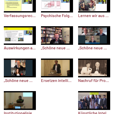
Verfassungsrechtliche Grenzen des Infektionsschutzes
Psychische Folgen von Pandemiemaßnahmen
Lernen wir aus historischen Seuchen?
Auswirkungen auf die Stadtplanung
„Schöne neue Welt? – Chancen und Grenzen medizinischen Fortschritts in Geschichte und Gegenwart“ / Teil 3
„Schöne neue Welt? – Chancen und Grenzen medizinischen Fortschritts in Geschichte und Gegenwart“ / Teil 2
Ersetzen intelligente Roboter die Ärzte? Zu Chancen der Künstlichen Intelligenz in der Medizin (2)
„Schöne neue Welt? – Chancen und Grenzen medizinischen Fortschritts in Geschichte und Gegenwart“ / Teil 1
Nachruf für Professor Dr. Dr. h. c. Helmut Greve
Institutionalisierte Islamfeindlichkeit: Islam als Störfaktor in der Schule?
Künstliche Intelligenz fordert Bildung und Wissenschaft heraus. Wie lauten die Antworten?