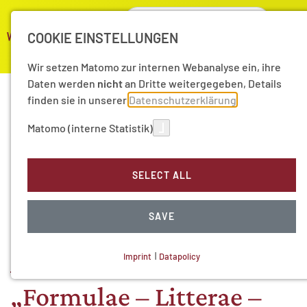
COOKIE EINSTELLUNGEN
Wir setzen Matomo zur internen Webanalyse ein, ihre
Daten werden
nicht
an Dritte weitergegeben, Details
finden sie in unserer
Datenschutzerklärung
Matomo (interne Statistik)
03/14/2024
Grundlagenforschung
SELECT ALL
zur Geschichte des
SAVE
Frühmittelalters. Das
Akademieprojekt
Imprint
|
Datapolicy
NECESSARY COOKIES
„Formulae – Litterae –