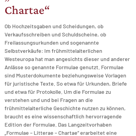
Chartae“
MATOMO (INTERNE STATISTIK)
Statistik Cookies erfassen Informationen anonym.
Diese Informationen helfen uns zu verstehen, wie
Ob Hochzeitsgaben und Scheidungen, ob
unsere Besucher unsere Website nutzen.
Verkaufsschreiben und Schuldscheine, ob
Freilassungsurkunden und sogenannte
Matomo
Selbstverkäufe: Im frühmittelalterlichen
Westeuropa hat man angesichts dieser und anderer
Anlässe so genannte Formulae genutzt. Formulae
sind Musterdokumente beziehungsweise Vorlagen
für juristische Texte. So etwa für Urkunden, Briefe
und etwa für Protokolle. Um die Formulae zu
verstehen und und bei Fragen an die
frühmittelalterliche Geschichte nutzen zu können,
braucht es eine wissenschaftlich hervorragende
Edition der Formulae. Das Langzeitvorhaben
„Formulae – Litterae – Chartae“ erarbeitet eine