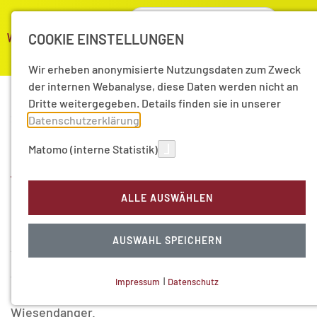
COOKIE EINSTELLUNGEN
Wir erheben anonymisierte Nutzungsdaten zum Zweck
der internen Webanalyse, diese Daten werden nicht an
Dritte weitergegeben. Details finden sie in unserer
20.11.2015
Datenschutzerklärung
.
4. Hamburger
Matomo (interne Statistik)
Wissenschaftspreis 2015:
ALLE AUSWÄHLEN
Die Preisverleihung
AUSWAHL SPEICHERN
Verleihung des Hamburger Wissenschaftspreises
am 20. November 2015 im Hamburger Rathaus an
Impressum
|
Datenschutz
Professor Dr. Prof. E.h. Dr. h. c. Roland
NOTWENDIGE COOKIES
Wiesendanger.
Technisch notwendig.