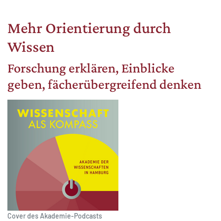
Mehr Orientierung durch
Wissen
MATOMO (INTERNE STATISTIK)
Forschung erklären, Einblicke
Statistik Cookies erfassen Informationen anonym.
geben, fächerübergreifend denken
Diese Informationen helfen uns zu verstehen, wie
unsere Besucher unsere Website nutzen.
Matomo
Cover des Akademie-Podcasts