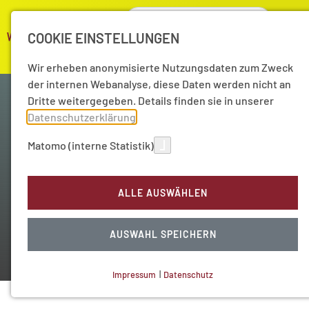
COOKIE EINSTELLUNGEN
Wir erheben anonymisierte Nutzungsdaten zum Zweck
der internen Webanalyse, diese Daten werden nicht an
Dritte weitergegeben. Details finden sie in unserer
Datenschutzerklärung
.
Matomo (interne Statistik)
Wissenschaft als Kompass
ALLE AUSWÄHLEN
Unser Akademie-Podcast
AUSWAHL SPEICHERN
Impressum
|
Datenschutz
NOTWENDIGE COOKIES
Technisch notwendig.