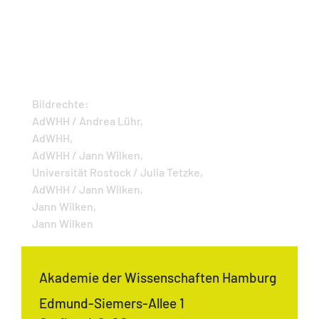
Bildrechte:
AdWHH / Andrea Lühr,
AdWHH,
AdWHH / Jann Wilken,
Universität Rostock / Julia Tetzke,
AdWHH / Jann Wilken,
Jann Wilken,
Jann Wilken
Akademie der Wissenschaften Hamburg
Edmund-Siemers-Allee 1