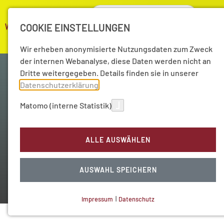
COOKIE EINSTELLUNGEN
Wir erheben anonymisierte Nutzungsdaten zum Zweck
der internen Webanalyse, diese Daten werden nicht an
Dritte weitergegeben. Details finden sie in unserer
Datenschutzerklärung
.
Matomo (interne Statistik)
Wissenschaft als Kompass
ALLE AUSWÄHLEN
Unser Akademie-Podcast
AUSWAHL SPEICHERN
Impressum
|
Datenschutz
NOTWENDIGE COOKIES
Technisch notwendig.