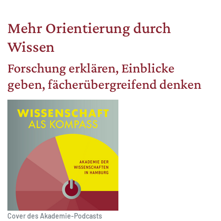
Mehr Orientierung durch
Wissen
MATOMO (INTERNE STATISTIK)
Forschung erklären, Einblicke
Statistik Cookies erfassen Informationen anonym.
geben, fächerübergreifend denken
Diese Informationen helfen uns zu verstehen, wie
unsere Besucher unsere Website nutzen.
Matomo
Cover des Akademie-Podcasts