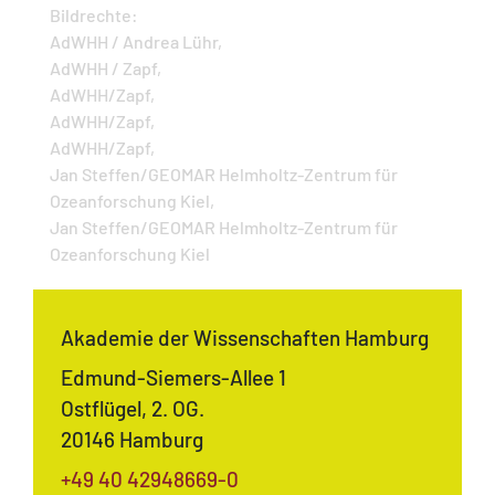
Bildrechte:
AdWHH / Andrea Lühr,
AdWHH / Zapf,
AdWHH/Zapf,
AdWHH/Zapf,
AdWHH/Zapf,
Jan Steffen/GEOMAR Helmholtz-Zentrum für
Ozeanforschung Kiel,
Jan Steffen/GEOMAR Helmholtz-Zentrum für
Ozeanforschung Kiel
Akademie der Wissenschaften Hamburg
Edmund-Siemers-Allee 1
Ostflügel, 2. OG.
20146 Hamburg
+49 40 42948669-0