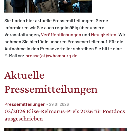
Sie finden hier aktuelle Pressemitteilungen. Gerne
informieren wir Sie auch regelmäßig über unsere
Veranstaltungen,
Veröffentlichungen
und
Neuigkeiten
. Wir
MATOMO (INTERNE STATISTIK)
nehmen Sie hierfür in unseren Presseverteiler auf. Für die
Statistik Cookies erfassen Informationen anonym.
Aufnahme in den Presseverteiler schreiben Sie bitte eine
Diese Informationen helfen uns zu verstehen, wie
E-Mail an:
presse(at)awhamburg.de
unsere Besucher unsere Website nutzen.
Aktuelle
Matomo
Pressemitteilungen
Pressemitteilungen
-
29.01.2026
03/2026 Elise-Reimarus-Preis 2026 für Postdocs
ausgeschrieben