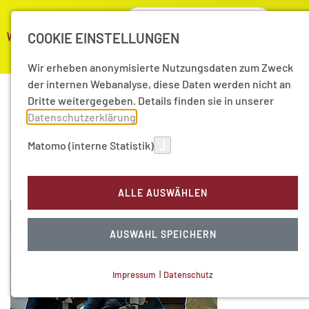
COOKIE EINSTELLUNGEN
Wir erheben anonymisierte Nutzungsdaten zum Zweck
der internen Webanalyse, diese Daten werden nicht an
Dritte weitergegeben. Details finden sie in unserer
Datenschutzerklärung
.
Herzlich willkommen im
Matomo (interne Statistik)
Presse-Bereich
ALLE AUSWÄHLEN
AUSWAHL SPEICHERN
Impressum
|
Datenschutz
NOTWENDIGE COOKIES
Technisch notwendig.