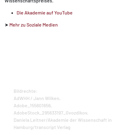
Wissenschaftspreises.
Die Akademie auf YouTube
➤
Mehr zu Soziale Medien
Bildrechte:
AdWHH / Jann Wilken,
Adobe_155601656,
AdobeStock_295633197_Gvozdikov,
Daniela Leitner/Akademie der Wissenschaft in
Hamburg/transcript Verlag