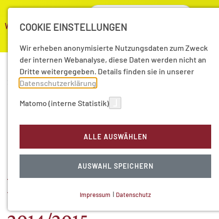
COOKIE EINSTELLUNGEN
Wir erheben anonymisierte Nutzungsdaten zum Zweck
der internen Webanalyse, diese Daten werden nicht an
Dritte weitergegeben. Details finden sie in unserer
21.10.2014
|
Pressemitteilungen
Datenschutzerklärung
.
PM 12/2014 - "Gelebte
Matomo (interne Statistik)
Zeit und gezählte Zeit":
ALLE AUSWÄHLEN
Hamburger
AUSWAHL SPEICHERN
Akademievorlesungen im
Wintersemester
Impressum
|
Datenschutz
NOTWENDIGE COOKIES
Technisch notwendig.