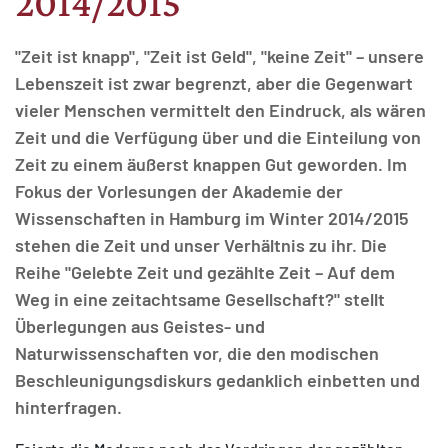
2014/2015
"Zeit ist knapp", "Zeit ist Geld", "keine Zeit" – unsere
Lebenszeit ist zwar begrenzt, aber die Gegenwart
vieler Menschen vermittelt den Eindruck, als wären
MATOMO (INTERNE STATISTIK)
Zeit und die Verfügung über und die Einteilung von
Statistik Cookies erfassen Informationen anonym.
Zeit zu einem äußerst knappen Gut geworden. Im
Diese Informationen helfen uns zu verstehen, wie
Fokus der Vorlesungen der Akademie der
unsere Besucher unsere Website nutzen.
Wissenschaften in Hamburg im Winter 2014/2015
stehen die Zeit und unser Verhältnis zu ihr. Die
Matomo
Reihe "Gelebte Zeit und gezählte Zeit – Auf dem
Weg in eine zeitachtsame Gesellschaft?" stellt
Überlegungen aus Geistes- und
Naturwissenschaften vor, die den modischen
Beschleunigungsdiskurs gedanklich einbetten und
hinterfragen.