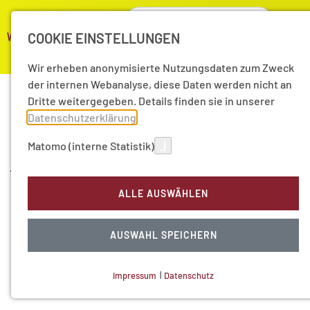
COOKIE EINSTELLUNGEN
Wir erheben anonymisierte Nutzungsdaten zum Zweck
der internen Webanalyse, diese Daten werden nicht an
Dritte weitergegeben. Details finden sie in unserer
05.07.2021
|
Pressemitteilungen
Datenschutzerklärung
.
5/2021 Förderung
Matomo (interne Statistik)
beschlossen: Text+
ALLE AUSWÄHLEN
sichert Forschungsdaten
AUSWAHL SPEICHERN
auch von Hamburger
Langzeitvorhaben
Impressum
|
Datenschutz
NOTWENDIGE COOKIES
Technisch notwendig.