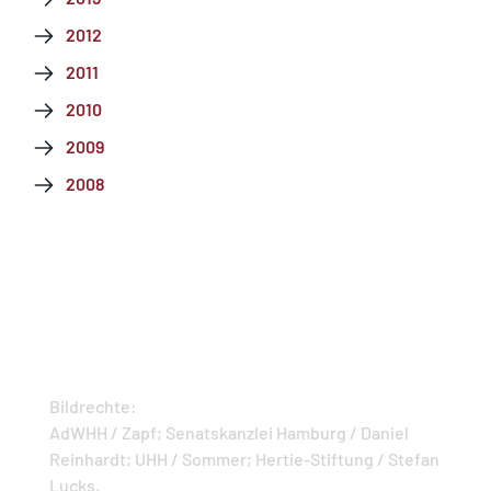
2012
2011
2010
2009
2008
Bildrechte:
A dWHH / Zapf; Senatskanzlei Hamburg / Daniel
Reinhardt; UHH / Sommer; Hertie-Stiftung / Stefan
Lucks,