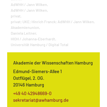
AdWHH / Jann Wilken,
AdWHH / Jann Wilken,
privat,
privat; UKE; Hinrich Franck; AdWHH / Jann Wilken,
Akademienunion,
Daniela Leitner,
HIOH / Johanna-Eberhardt,
Universität Hamburg / Digital Total
Akademie der Wissenschaften Hamburg
Edmund-Siemers-Allee 1
Ostflügel, 2. OG.
20146 Hamburg
+49 40 42948669-0
sekretariat@awhamburg.de