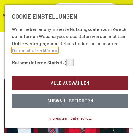
COOKIE EINSTELLUNGEN
Wir erheben anonymisierte Nutzungsdaten zum Zweck
der internen Webanalyse, diese Daten werden nicht an
Dritte weitergegeben. Details finden sie in unserer
Pressemitteilungen von
Datenschutzerklärung
.
Matomo (interne Statistik)
2023
ALLE AUSWÄHLEN
AUSWAHL SPEICHERN
Impressum
|
Datenschutz
NOTWENDIGE COOKIES
Technisch notwendig.