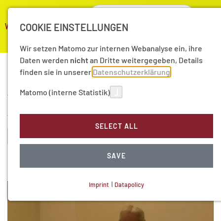
COOKIE EINSTELLUNGEN
Wir setzen Matomo zur internen Webanalyse ein, ihre
Mediathek
Daten werden
nicht
an Dritte weitergegeben, Details
finden sie in unserer
Datenschutzerklärung
Here we present videos published since 2015. Older videos
Matomo (interne Statistik)
are in our
Video Archive
.
Audio recordings (until 2017) are in our Audio Archive.
SELECT ALL
Erweiterte suche
SAVE
Imprint
|
Datapolicy
NECESSARY COOKIES