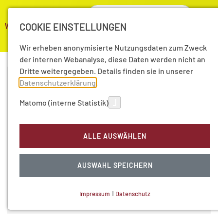
COOKIE EINSTELLUNGEN
Wir erheben anonymisierte Nutzungsdaten zum Zweck
der internen Webanalyse, diese Daten werden nicht an
Dritte weitergegeben. Details finden sie in unserer
Datenschutzerklärung
.
Matomo (interne Statistik)
ALLE AUSWÄHLEN
AUSWAHL SPEICHERN
Problemlöser Wasserstoff? Nachgefragt bei Prof. Dr.
Impressum
|
Datenschutz
NOTWENDIGE COOKIES
Mojib Latif
Technisch notwendig.