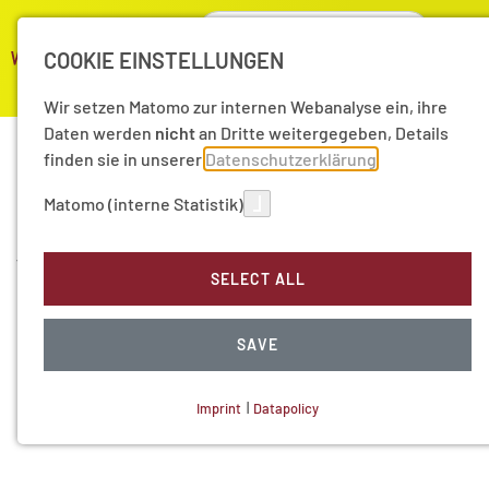
COOKIE EINSTELLUNGEN
Wir setzen Matomo zur internen Webanalyse ein, ihre
Daten werden
nicht
an Dritte weitergegeben, Details
finden sie in unserer
Datenschutzerklärung
Matomo (interne Statistik)
Latest News
There is no English version available.
SELECT ALL
Please switch to the German version in order to get all the
information in German.
SAVE
Imprint
|
Datapolicy
NECESSARY COOKIES