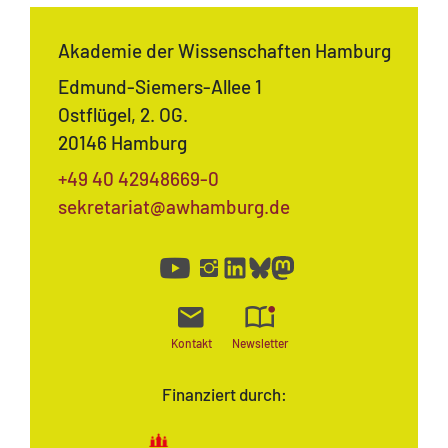
MATOMO (INTERNE STATISTIK)
Akademie der Wissenschaften Hamburg
Statistik Cookies erfassen Informationen anonym.
Diese Informationen helfen uns zu verstehen, wie
Edmund-Siemers-Allee 1
unsere Besucher unsere Website nutzen.
Ostflügel, 2. OG.
20146 Hamburg
Matomo
+49 40 42948669-0
sekretariat@awhamburg.de
Kontakt
Newsletter
Finanziert durch: