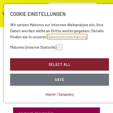
COOKIE EINSTELLUNGEN
Wir setzen Matomo zur internen Webanalyse ein, ihre
Daten werden
nicht
an Dritte weitergegeben, Details
finden sie in unserer
Datenschutzerklärung
Matomo (interne Statistik)
Streitfall
Zweisprachigkeit - The
SELECT ALL
Bilingualism Controversy
SAVE
Ingrid Gogolin (Hg.), Ursula Neumann (Hg.)
Imprint
|
Datapolicy
2009
NECESSARY COOKIES