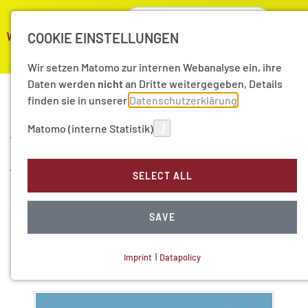
COOKIE EINSTELLUNGEN
Wir setzen Matomo zur internen Webanalyse ein, ihre
Daten werden
nicht
an Dritte weitergegeben, Details
finden sie in unserer
Datenschutzerklärung
Matomo (interne Statistik)
Wert der Wahrheit –
Wissenschaftliche
SELECT ALL
Perspektiven
SAVE
Prof. Dr. Mojib Latif
(Hg.)
Imprint
|
Datapolicy
2024
NECESSARY COOKIES