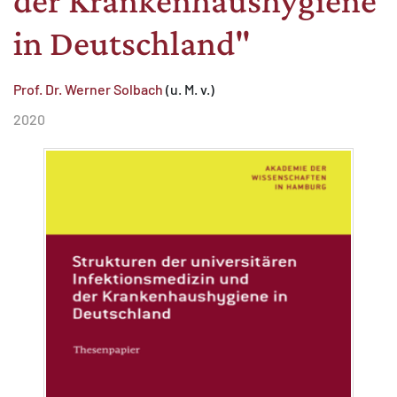
der Krankenhaushygiene
MATOMO (INTERNE STATISTIK)
in Deutschland"
Statistik Cookies erfassen Informationen anonym.
Diese Informationen helfen uns zu verstehen, wie
unsere Besucher unsere Website nutzen.
Prof. Dr. Werner Solbach
(u. M. v.)
2020
Matomo