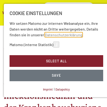
COOKIE EINSTELLUNGEN
Wir setzen Matomo zur internen Webanalyse ein, ihre
Daten werden
nicht
an Dritte weitergegeben, Details
finden sie in unserer
Datenschutzerklärung
Matomo (interne Statistik)
Thesenpapier
Infektionsmedizin
SELECT ALL
"Strukturen der
SAVE
universitären
Imprint
|
Datapolicy
Infektionsmedizin und
NECESSARY COOKIES