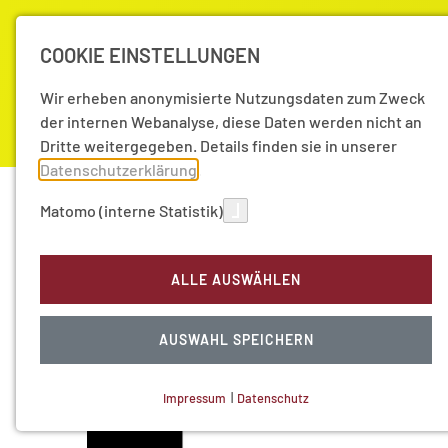
COOKIE EINSTELLUNGEN
Wir erheben anonymisierte Nutzungsdaten zum Zweck
der internen Webanalyse, diese Daten werden nicht an
Dritte weitergegeben. Details finden sie in unserer
Datenschutzerklärung
.
Akademie
Forschung
Aktuell
Matomo (interne Statistik)
Mediathek
Mediathek
Video-Archiv (bis 2014)
ALLE AUSWÄHLEN
Akademievorlesung "Gravitationswellen und der 
AUSWAHL SPEICHERN
Impressum
|
Datenschutz
NOTWENDIGE COOKIES
Technisch notwendig.