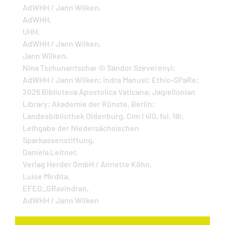
AdWHH / Jann Wilken,
AdWHH,
UHH,
AdWHH / Jann Wilken,
Jann Wilken,
Nina Tschunantschar © Sándor Szeverényi;
AdWHH / Jann Wilken; Indra Manuel; Ethio-SPaRe;
2026 Biblioteca Apostolica Vaticana; Jagiellonian
Library; Akademie der Künste, Berlin;
Landesbibliothek Oldenburg, Cim I 410, fol. 18r,
Leihgabe der Niedersächsischen
Sparkassenstiftung,
Daniela Leitner,
Verlag Herder GmbH / Annette Köhn,
Luise Mirdita,
EFEO_GRavindran,
AdWHH / Jann Wilken