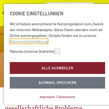
COOKIE EINSTELLUNGEN
Wir erheben anonymisierte Nutzungsdaten zum Zweck
der internen Webanalyse, diese Daten werden nicht an
Dritte weitergegeben. Details finden sie in unserer
Datenschutzerklärung
.
Matomo (interne Statistik)
ALLE AUSWÄHLEN
AUSWAHL SPEICHERN
Symposium der One-Health-AG
Impressum
|
Datenschutz
Drängende wissenschaftliche und
NOTWENDIGE COOKIES
gesellschaftliche Probleme
Technisch notwendig.