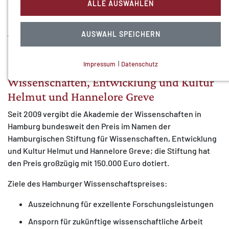
ALLE AUSWÄHLEN
Der Hamburger
Wissenschaftspreis
AUSWAHL SPEICHERN
Impressum
|
Datenschutz
der Hamburgischen Stiftung für
NOTWENDIGE COOKIES
Wissenschaften, Entwicklung und Kultur
Technisch notwendig.
Helmut und Hannelore Greve
Seit 2009 vergibt die Akademie der Wissenschaften in
Hamburg bundesweit den Preis im Namen der
Hamburgischen Stiftung für Wissenschaften, Entwicklung
und Kultur Helmut und Hannelore Greve; die Stiftung hat
MATOMO (INTERNE STATISTIK)
den Preis großzügig mit 150.000 Euro dotiert.
Statistik Cookies erfassen Informationen anonym.
Diese Informationen helfen uns zu verstehen, wie
Ziele des Hamburger Wissenschaftspreises:
unsere Besucher unsere Website nutzen.
Auszeichnung für exzellente Forschungsleistungen
Matomo
Ansporn für zukünftige wissenschaftliche Arbeit