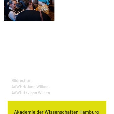
Bildrechte:
AdWHH/Jann Wilken,
AdWHH / Jann Wilken
Akademie der Wissenschaften Hamburg