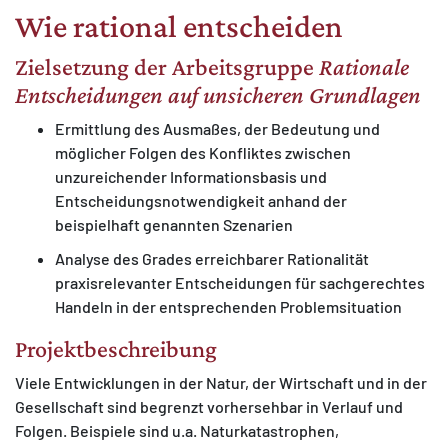
Wie rational entscheiden
Zielsetzung der Arbeitsgruppe
Rationale
Entscheidungen auf unsicheren Grundlagen
Ermittlung des Ausmaßes, der Bedeutung und
MATOMO (INTERNE STATISTIK)
möglicher Folgen des Konfliktes zwischen
Statistik Cookies erfassen Informationen anonym.
unzureichender Informationsbasis und
Diese Informationen helfen uns zu verstehen, wie
Entscheidungsnotwendigkeit anhand der
unsere Besucher unsere Website nutzen.
beispielhaft genannten Szenarien
Matomo
Analyse des Grades erreichbarer Rationalität
praxisrelevanter Entscheidungen für sachgerechtes
Handeln in der entsprechenden Problemsituation
Projektbeschreibung
Viele Entwicklungen in der Natur, der Wirtschaft und in der
Gesellschaft sind begrenzt vorhersehbar in Verlauf und
Folgen. Beispiele sind u.a. Naturkatastrophen,