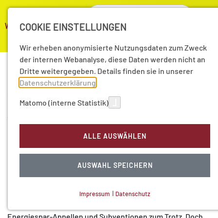
COOKIE EINSTELLUNGEN
Wir erheben anonymisierte Nutzungsdaten zum Zweck
der internen Webanalyse, diese Daten werden nicht an
Dritte weitergegeben. Details finden sie in unserer
Datenschutzerklärung
.
Vom Klimakiller zum
01
Matomo (interne Statistik)
Nov
wertvollen Rohstoff – Wie
17
können wir Kohlendioxid
ALLE AUSWÄHLEN
nutzen?
AUSWAHL SPEICHERN
Bislang treibt Kohlendioxid den Klimawandel an – allen
internationalen Klimaschutzkonferenzen, ungezählten
Impressum
|
Datenschutz
NOTWENDIGE COOKIES
nationalen Aktionsprogrammen, massenhaften
Energiespar-Appellen und Subventionen zum Trotz. Doch
Technisch notwendig.