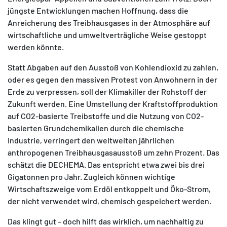
jüngste Entwicklungen machen Hoffnung, dass die
Anreicherung des Treibhausgases in der Atmosphäre auf
wirtschaftliche und umweltverträgliche Weise gestoppt
werden könnte.
MATOMO (INTERNE STATISTIK)
Statt Abgaben auf den Ausstoß von Kohlendioxid zu zahlen,
oder es gegen den massiven Protest von Anwohnern in der
Statistik Cookies erfassen Informationen anonym.
Erde zu verpressen, soll der Klimakiller der Rohstoff der
Diese Informationen helfen uns zu verstehen, wie
Zukunft werden. Eine Umstellung der Kraftstoffproduktion
unsere Besucher unsere Website nutzen.
auf CO2-basierte Treibstoffe und die Nutzung von CO2-
basierten Grundchemikalien durch die chemische
Matomo
Industrie, verringert den weltweiten jährlichen
anthropogenen Treibhausgasausstoß um zehn Prozent. Das
schätzt die DECHEMA. Das entspricht etwa zwei bis drei
Gigatonnen pro Jahr. Zugleich können wichtige
Wirtschaftszweige vom Erdöl entkoppelt und Öko-Strom,
der nicht verwendet wird, chemisch gespeichert werden.
Das klingt gut – doch hilft das wirklich, um nachhaltig zu