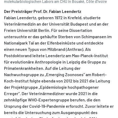
molekularbiologischen Labors am CHU in Bouaké, Côte d’Ivoire
Der Preisträger Prof. Dr. Fabian Leendertz
Fabian Leendertz, geboren 1972 in Krefeld, studierte
Veterinärmedizin an der Universität Budapest und an der
Freien Universität Berlin. Für seine Dissertation
untersuchte er das gehäufte Sterben von Schimpansen im
Nationalpark Taï an der Elfenbeinküste und entdeckte
einen neuen Typus von Milzbrand (Anthrax). Als
Postdoktorand leitete Leendertz am Max-Planck-Institut
für evolutionäre Anthropologie in Leipzig die Gruppe zu
Primatenkrankheiten. Auf die Leitung der
Nachwuchsgruppe zu „Emerging Zoonoses“ am Robert-
Koch-Institut folgte ebenda von 2012 bis 2021 die Leitung
der Projektgruppe „Epidemiologie hochpathogener
Erreger“. Der Veterinärmediziner wurde 2021 in die
zehnköpfige WHO-Expertengruppe berufen, die den
Ursprung der Covid-19-Pandemie erforscht. Zuvor leitete er
bereits die Untersuchung zum Ausgangspunkt des