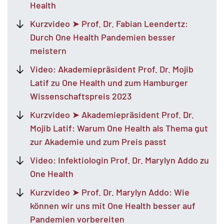
Health
Kurzvideo ➤ Prof. Dr. Fabian Leendertz:
Durch One Health Pandemien besser
meistern
MATOMO (INTERNE STATISTIK)
Video: Akademiepräsident Prof. Dr. Mojib
Statistik Cookies erfassen Informationen anonym.
Latif zu One Health und zum Hamburger
Diese Informationen helfen uns zu verstehen, wie
Wissenschaftspreis 2023
unsere Besucher unsere Website nutzen.
Kurzvideo ➤ Akademiepräsident Prof. Dr.
Mojib Latif: Warum One Health als Thema gut
Matomo
zur Akademie und zum Preis passt
Video: Infektiologin Prof. Dr. Marylyn Addo zu
One Health
Kurzvideo ➤ Prof. Dr. Marylyn Addo: Wie
können wir uns mit One Health besser auf
Pandemien vorbereiten