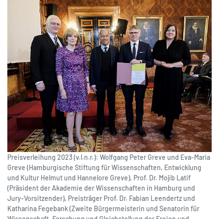
Preisverleihung 2023 (v.l.n.r.): Wolfgang Peter Greve und Eva-Maria
Greve (Hamburgische Stiftung für Wissenschaften, Entwicklung
und Kultur Helmut und Hannelore Greve), Prof. Dr. Mojib Latif
(Präsident der Akademie der Wissenschaften in Hamburg und
Jury-Vorsitzender), Preisträger Prof. Dr. Fabian Leendertz und
Katharina Fegebank (Zweite Bürgermeisterin und Senatorin für
Wissenschaft, Forschung und Gleichstellung der Freien und