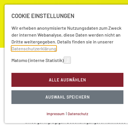
COOKIE EINSTELLUNGEN
Wir erheben anonymisierte Nutzungsdaten zum Zweck
der internen Webanalyse, diese Daten werden nicht an
Dritte weitergegeben. Details finden sie in unserer
Datenschutzerklärung
.
Akademie
Forschung
Aktuell
Matomo (interne Statistik)
Akademie
Geschäftsstelle
Stellenangebote
ALLE AUSWÄHLEN
Hilfskraft (Minijob) im Ver
AUSWAHL SPEICHERN
Wissenschaftskommunikat
Impressum
|
Datenschutz
Für die Zeit vom 01.09.2026 bis 31.12.2026 sucht 
NOTWENDIGE COOKIES
eines geringfügigen Beschäftigungsverhältnisses
Technisch notwendig.