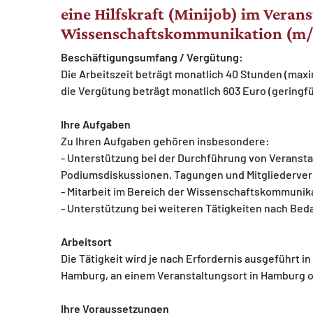
eine Hilfskraft (Minijob) im Veran
Wissenschaftskommunikation (m
Beschäftigungsumfang / Vergütung:
Die Arbeitszeit beträgt monatlich 40 Stunden (max
die Vergütung beträgt monatlich 603 Euro (geringf
MATOMO (INTERNE STATISTIK)
Statistik Cookies erfassen Informationen anonym.
Ihre Aufgaben
Diese Informationen helfen uns zu verstehen, wie
Zu Ihren Aufgaben gehören insbesondere:
unsere Besucher unsere Website nutzen.
- Unterstützung bei der Durchführung von Veranst
Podiumsdiskussionen, Tagungen und Mitgliederv
Matomo
- Mitarbeit im Bereich der Wissenschaftskommunika
- Unterstützung bei weiteren Tätigkeiten nach Be
Arbeitsort
Die Tätigkeit wird je nach Erfordernis ausgeführt 
Hamburg, an einem Veranstaltungsort in Hamburg o
Ihre Voraussetzungen