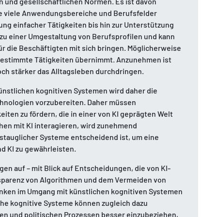
und gesellschaftlichen Normen. Es ist davon
me viele Anwendungsbereiche und Berufsfelder
ng einfacher Tätigkeiten bis hin zur Unterstützung
zu einer Umgestaltung von Berufsprofilen und kann
 die Beschäftigten mit sich bringen. Möglicherweise
estimmte Tätigkeiten übernimmt. Anzunehmen ist
ch stärker das Alltagsleben durchdringen.
ünstlichen kognitiven Systemen wird daher die
chnologien vorzubereiten. Daher müssen
ten zu fördern, die in einer von KI geprägten Welt
hen mit KI interagieren, wird zunehmend
tauglicher Systeme entscheidend ist, um eine
 KI zu gewährleisten.
agen auf – mit Blick auf Entscheidungen, die von KI-
nsparenz von Algorithmen und dem Vermeiden von
Denken im Umgang mit künstlichen kognitiven Systemen
che kognitive Systeme können zugleich dazu
chen und politischen Prozessen besser einzubeziehen,