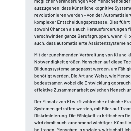
möglicher Veränderungen von Menschenbildern 
auszugehen, dass künstliche kognitive Syste
revolutionieren werden – von der Automatisieru
komplexer Entscheidungsprozesse. Dies führt 
sowohl Chancen als auch Herausforderungen für
verschwinden ganze Berufsgruppen, wenn KI b
auch, dass automatisierte Assistenzsysteme no
Mit der zunehmenden Verbreitung von KI und k
Notwendigkeit größer, Menschen auf diese Te
Bildungssysteme angepasst werden, um Fähigkei
benötigt werden. Die Art und Weise, wie Mensc
bedeutsamer, wobei die Entwicklung gebrauchs
effektive Zusammenarbeit zwischen Mensch und
Der Einsatz von KI wirft zahlreiche ethische Fr
Systemen getroffen werden, mit Blick auf Tra
Diskriminierung. Die Fähigkeit zu kritischem 
wird damit auch zunehmend wichtiger. Künstli
beitragen, Menschen in sozialen, wirtschaftli