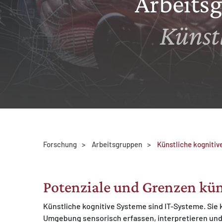
Arbeits
Künst
MATOMO (INTERNE STATISTIK)
Statistik Cookies erfassen Informationen anonym.
Diese Informationen helfen uns zu verstehen, wie
unsere Besucher unsere Website nutzen.
Matomo
Forschung
Arbeitsgruppen
Künstliche kogniti
Potenziale und Grenzen kün
Künstliche kognitive Systeme sind IT-Systeme. Sie 
Umgebung sensorisch erfassen, interpretieren und 