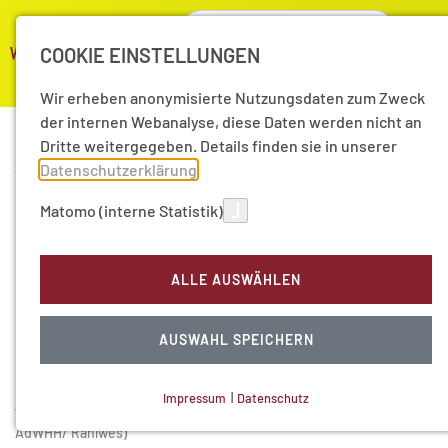
COOKIE EINSTELLUNGEN
Wir erheben anonymisierte Nutzungsdaten zum Zweck
der internen Webanalyse, diese Daten werden nicht an
Dritte weitergegeben. Details finden sie in unserer
22.09.2015
|
Aktuelle Nachrichten
Datenschutzerklärung
.
Zukunftsstadt Hamburg
Matomo (interne Statistik)
ALLE AUSWÄHLEN
AUSWAHL SPEICHERN
Impressum
|
Datenschutz
v. l. n. r.: Schirg, Läpple, Schmidt-Trenz, Goetze, Oßenbrügge (Foto:
NOTWENDIGE COOKIES
AdWHH/ Rahlwes)
Technisch notwendig.