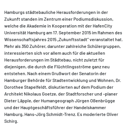
Hamburgs städtebauliche Herausforderungen in der
Zukunft standen im Zentrum einer Podiumsdiskussion,
welche die Akademie in Kooperation mit der HafenCity
Universität Hamburg am 17. September 2015 im Rahmen des
MATOMO (INTERNE STATISTIK)
Wissenschaftsjahres 2015 „Zukunftsstadt“ veranstaltet hat.
Statistik Cookies erfassen Informationen anonym.
Mehr als 350 Zuhörer, darunter zahlreiche Schülergruppen,
Diese Informationen helfen uns zu verstehen, wie
interessierten sich vor allem auch für die aktuellen
unsere Besucher unsere Website nutzen.
Herausforderungen im Städtebau, nicht zuletzt für
diejenigen, die durch die Flüchtlingsströme ganz neu
Matomo
entstehen. Nach einem Grußwort der Senatorin der
Hamburger Behörde für Stadtentwicklung und Wohnen, Dr.
Dorothee Stapelfeldt, diskutierten auf dem Podium der
Architekt Nikolaus Goetze, der Stadtforscher und –planer
Dieter Läpple, der Humangeograph Jürgen Oßenbrügge
und der Hauptgeschäftsführer der Handelskammer
Hamburg, Hans-Jörg Schmidt-Trenz. Es moderierte Oliver
Schirg.