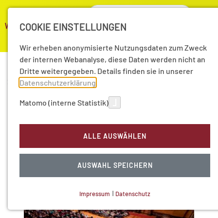
COOKIE EINSTELLUNGEN
Wir erheben anonymisierte Nutzungsdaten zum Zweck
der internen Webanalyse, diese Daten werden nicht an
Dritte weitergegeben. Details finden sie in unserer
28.11.2018
|
Aktuelle Nachrichten
Datenschutzerklärung
.
Hamburger Horizonte
Matomo (interne Statistik)
2018: Ich am Ende. Am
ALLE AUSWÄHLEN
Ende Ich.
AUSWAHL SPEICHERN
Impressum
|
Datenschutz
NOTWENDIGE COOKIES
Technisch notwendig.