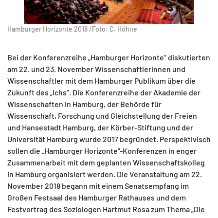
Hamburger Horizonte 2018 /Foto: C. Höhne
Bei der Konferenzreihe „Hamburger Horizonte“ diskutierten
MATOMO (INTERNE STATISTIK)
am 22. und 23. November Wissenschaftlerinnen und
Statistik Cookies erfassen Informationen anonym.
Wissenschaftler mit dem Hamburger Publikum über die
Diese Informationen helfen uns zu verstehen, wie
Zukunft des „Ichs“. Die Konferenzreihe der Akademie der
unsere Besucher unsere Website nutzen.
Wissenschaften in Hamburg, der Behörde für
Wissenschaft, Forschung und Gleichstellung der Freien
Matomo
und Hansestadt Hamburg, der Körber-Stiftung und der
Universität Hamburg wurde 2017 begründet. Perspektivisch
sollen die „Hamburger Horizonte“-Konferenzen in enger
Zusammenarbeit mit dem geplanten Wissenschaftskolleg
in Hamburg organisiert werden. Die Veranstaltung am 22.
November 2018 begann mit einem Senatsempfang im
Großen Festsaal des Hamburger Rathauses und dem
Festvortrag des Soziologen Hartmut Rosa zum Thema „Die