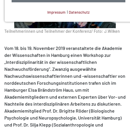
Impressum
|
Datenschutz
NOTWENDIGE COOKIES
Technisch notwendig.
Teilnehmerinnen und Teilnehmer der Konferenz/ Foto: J.Wilken
Vom 18. bis 19. November 2019 veranstaltete die Akademie
der Wissenschaften in Hamburg einen Workshop zur
„Interdisziplinarität in der wissenschaftlichen
MATOMO (INTERNE STATISTIK)
Nachwuchsförderung“. Zwanzig ausgewählte
Statistik Cookies erfassen Informationen anonym.
Nachwuchswissenschaftlerinnen und -wissenschaftler von
Diese Informationen helfen uns zu verstehen, wie
norddeutschen Forschungsinstitutionen trafen sich im
unsere Besucher unsere Website nutzen.
Hamburger Elsa Brändström Haus, um mit
Akademiemitgliedern und externen Experten über Vor- und
Matomo
Nachteile des interdisziplinären Arbeitens zu diskutieren.
Akademiemitglied Prof. Dr. Brigitte Röder (Biologische
Psychologie und Neuropsychologie, Universität Hamburg)
und Prof. Dr. Silja Klepp (Sozialanthropologie und