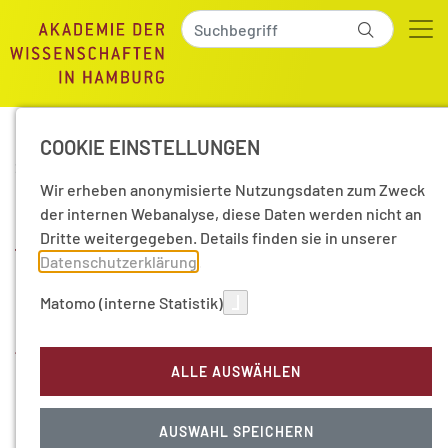
COOKIE EINSTELLUNGEN
22.11.2019
|
Aktuelle Nachrichten
Wir erheben anonymisierte Nutzungsdaten zum Zweck
Interdisziplinärer
der internen Webanalyse, diese Daten werden nicht an
Dritte weitergegeben. Details finden sie in unserer
Workshop mit
Datenschutzerklärung
.
Nachwuchswissenschaftle
Matomo (interne Statistik)
und -wissenschaftlern
ALLE AUSWÄHLEN
AUSWAHL SPEICHERN