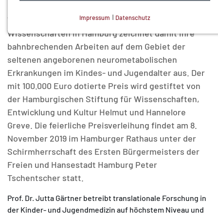
Göttingen (UMG), erhält den Hamburger
Impressum
|
Datenschutz
Wissenschaftspreis 2019. Die Akademie der
NOTWENDIGE COOKIES
Wissenschaften in Hamburg zeichnet damit ihre
Technisch notwendig.
bahnbrechenden Arbeiten auf dem Gebiet der
seltenen angeborenen neurometabolischen
Erkrankungen im Kindes- und Jugendalter aus. Der
mit 100.000 Euro dotierte Preis wird gestiftet von
der Hamburgischen Stiftung für Wissenschaften,
MATOMO (INTERNE STATISTIK)
Entwicklung und Kultur Helmut und Hannelore
Statistik Cookies erfassen Informationen anonym.
Greve. Die feierliche Preisverleihung findet am 8.
Diese Informationen helfen uns zu verstehen, wie
November 2019 im Hamburger Rathaus unter der
unsere Besucher unsere Website nutzen.
Schirmherrschaft des Ersten Bürgermeisters der
Freien und Hansestadt Hamburg Peter
Matomo
Tschentscher statt.
Prof. Dr. Jutta Gärtner betreibt translationale Forschung in
der Kinder- und Jugendmedizin auf höchstem Niveau und