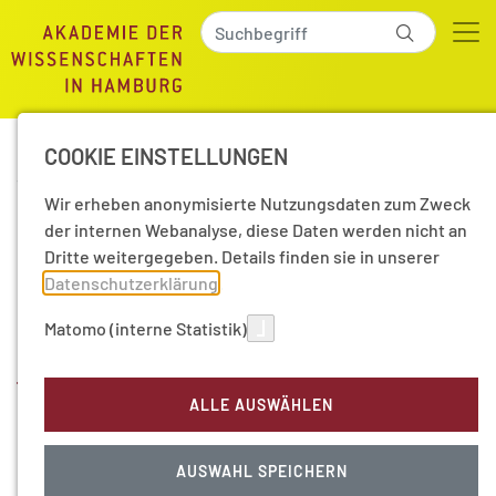
COOKIE EINSTELLUNGEN
15.08.2019
|
Pressemitteilungen
Wir erheben anonymisierte Nutzungsdaten zum Zweck
PM 10/2019 - Jutta
der internen Webanalyse, diese Daten werden nicht an
Dritte weitergegeben. Details finden sie in unserer
Gärtner erhält den
Datenschutzerklärung
.
Hamburger
Matomo (interne Statistik)
Wissenschaftspreis 2019
ALLE AUSWÄHLEN
Prof. Dr. Jutta Gärtner, Direktorin der Klinik für
AUSWAHL SPEICHERN
Kinder- und Jugendmedizin der Universitätsmedizin