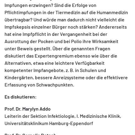
Statistik Cookies erfassen Informationen anonym.
Impfungen erzwingen? Sind die Erfolge von
Diese Informationen helfen uns zu verstehen, wie
Pflichtimpfungen in der Tiermedizin auf die Humanmedizin
unsere Besucher unsere Website nutzen.
übertragbar? Und würde man dadurch nicht vielleicht die
Impfskepsis einzelner Bürger noch stärken? Andererseits
Matomo
hat eine Impfpflicht in der Vergangenheit bei der
Ausrottung der Pocken und bei Polio ihre Wirksamkeit
unter Beweis gestellt. Über die genannten Fragen
diskutiert das Expertengremium ebenso wie über die
Alternativen, etwa eine leichtere Verfügbarkeit
kompetenter Impfangebote, z. B. in Schulen und
Kindergärten, bessere Anreizsysteme oder die effektivere
Erfassung von Schwachpunkten.
Es diskutieren:
Prof. Dr. Marylyn Addo
Leiterin der Sektion Infektiologie, I. Medizinische Klinik,
Universitätsklinikum Hamburg-Eppendorf