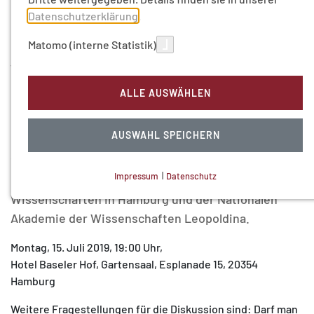
Ländern, die Frage nach dem allgemeinen
Datenschutzerklärung
.
Impfschutz in der Bevölkerung aufgebracht. Mehr
Matomo (interne Statistik)
impfen könnte mehr Infektionen verhindern – aber
wie kann man das als Gesellschaft gewährleisten?
Und für welche Infektionen gilt das? Sollte man
ALLE AUSWÄHLEN
bestimmte Impfungen erzwingen, weil dies dem
Gemeinwohl dient? Über diese und andere Fragen
AUSWAHL SPEICHERN
diskutiert ein Expertengremium am 15. Juli 2019 um
19:00 Uhr im Baseler Hof. Eine
Impressum
|
Datenschutz
Gemeinschaftsveranstaltung der Akademie der
NOTWENDIGE COOKIES
Wissenschaften in Hamburg und der Nationalen
Technisch notwendig.
Akademie der Wissenschaften Leopoldina.
Montag, 15. Juli 2019, 19:00 Uhr,
Hotel Baseler Hof, Gartensaal, Esplanade 15, 20354
Hamburg
MATOMO (INTERNE STATISTIK)
Weitere Fragestellungen für die Diskussion sind: Darf man