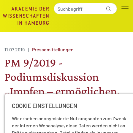
11.07.2019
|
Pressemitteilungen
PM 9/2019 -
Podiumsdiskussion
„Impfen – ermöglichen,
erleichtern, erzwingen?“
COOKIE EINSTELLUNGEN
Wir erheben anonymisierte Nutzungsdaten zum Zweck
In den letzten Monaten haben vermehrte Fälle von
der internen Webanalyse, diese Daten werden nicht an
Masern in Deutschland, aber auch in vielen anderen
Dritte weitergegeben. Details finden sie in unserer