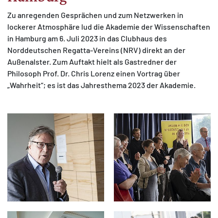
Zu anregenden Gesprächen und zum Netzwerken in
lockerer Atmosphäre lud die Akademie der Wissenschaften
in Hamburg am 6. Juli 2023 in das Clubhaus des
Norddeutschen Regatta-Vereins (NRV) direkt an der
Außenalster. Zum Auftakt hielt als Gastredner der
MATOMO (INTERNE STATISTIK)
Philosoph Prof. Dr. Chris Lorenz einen Vortrag über
Statistik Cookies erfassen Informationen anonym.
„Wahrheit“; es ist das Jahresthema 2023 der Akademie.
Diese Informationen helfen uns zu verstehen, wie
unsere Besucher unsere Website nutzen.
Matomo