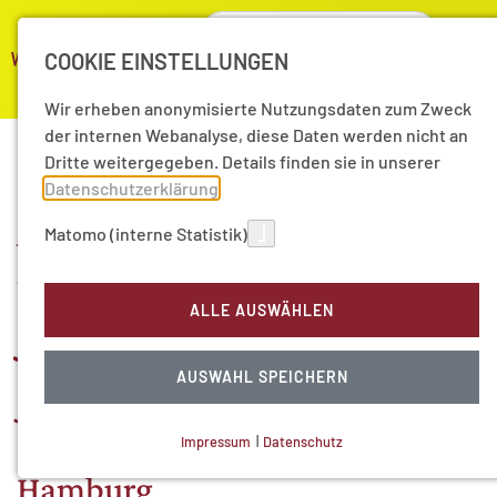
COOKIE EINSTELLUNGEN
Wir erheben anonymisierte Nutzungsdaten zum Zweck
der internen Webanalyse, diese Daten werden nicht an
Dritte weitergegeben. Details finden sie in unserer
Datenschutzerklärung
.
Anregende Gespräche
Matomo (interne Statistik)
nach Vortrag zum
ALLE AUSWÄHLEN
Jahresthema „Wahrheit“
AUSWAHL SPEICHERN
Jahresempfang der Akademie
der Wissenschaften in
Impressum
|
Datenschutz
NOTWENDIGE COOKIES
Hamburg
Technisch notwendig.