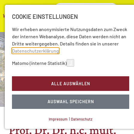
COOKIE EINSTELLUNGEN
Wir erheben anonymisierte Nutzungsdaten zum Zweck
der internen Webanalyse, diese Daten werden nicht an
Dritte weitergegeben. Details finden sie in unserer
Datenschutzerklärung
.
Matomo (interne Statistik)
ALLE AUSWÄHLEN
AUSWAHL SPEICHERN
Impressum
|
Datenschutz
NOTWENDIGE COOKIES
Prof. Dr. Dr. h.c. mult.
Technisch notwendig.