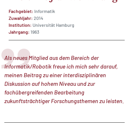
Fachgebiet:
Informatik
Zuwahljahr:
2014
Institution:
Universität Hamburg
Jahrgang:
1963
MATOMO (INTERNE STATISTIK)
Statistik Cookies erfassen Informationen anonym.
Diese Informationen helfen uns zu verstehen, wie
Als neues Mitglied aus dem Bereich der
unsere Besucher unsere Website nutzen.
Informatik/Robotik freue ich mich sehr darauf,
Matomo
meinen Beitrag zu einer interdisziplinären
Diskussion auf hohem Niveau und zur
fachübergreifenden Bearbeitung
zukunftsträchtiger Forschungsthemen zu leisten.