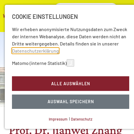
COOKIE EINSTELLUNGEN
Wir erheben anonymisierte Nutzungsdaten zum Zweck
der internen Webanalyse, diese Daten werden nicht an
Dritte weitergegeben. Details finden sie in unserer
Datenschutzerklärung
.
Matomo (interne Statistik)
ALLE AUSWÄHLEN
AUSWAHL SPEICHERN
Impressum
|
Datenschutz
NOTWENDIGE COOKIES
Prof. Dr. Jianwei Zhang
Technisch notwendig.