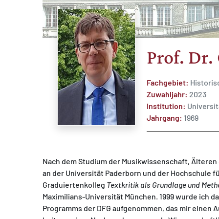
Prof. Dr.
MATOMO (INTERNE STATISTIK)
Statistik Cookies erfassen Informationen anonym.
Fachgebiet:
Histori
Diese Informationen helfen uns zu verstehen, wie
Zuwahljahr:
2023
unsere Besucher unsere Website nutzen.
Institution:
Universi
Jahrgang:
1969
Matomo
Nach dem Studium der Musikwissenschaft, Älteren
an der Universität Paderborn und der Hochschule f
Graduiertenkolleg
Textkritik als Grundlage und Met
Maximilians-Universität München. 1999 wurde ich 
Programms der DFG aufgenommen, das mir einen Auf