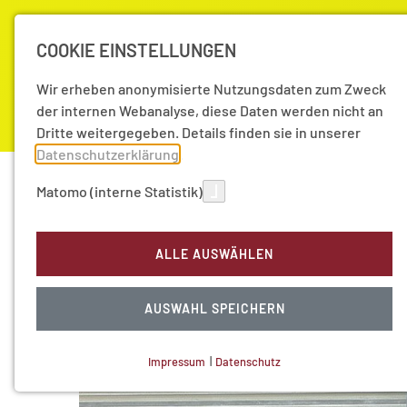
COOKIE EINSTELLUNGEN
Wir erheben anonymisierte Nutzungsdaten zum Zweck
der internen Webanalyse, diese Daten werden nicht an
Dritte weitergegeben. Details finden sie in unserer
Datenschutzerklärung
.
Akademie
Forschung
Aktuell
Matomo (interne Statistik)
Akademie
Mitglieder
Ordentliche Mitglieder
ALLE AUSWÄHLEN
AUSWAHL SPEICHERN
Impressum
|
Datenschutz
NOTWENDIGE COOKIES
Technisch notwendig.