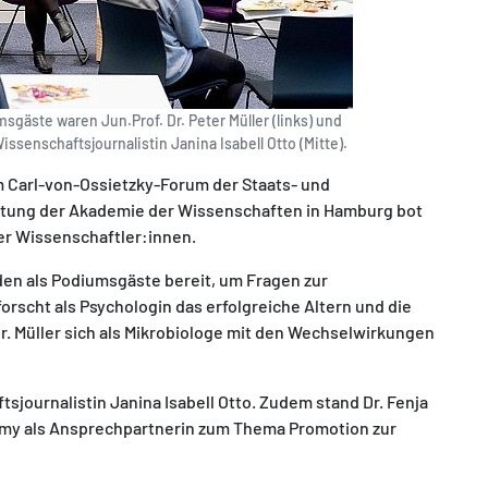
äste waren Jun.Prof. Dr. Peter Müller (links) und
Wissenschaftsjournalistin Janina Isabell Otto (Mitte).
 Carl-von-Ossietzky-Forum der Staats- und
altung der Akademie der Wissenschaften in Hamburg bot
ger Wissenschaftler:innen.
en als Podiumsgäste bereit, um Fragen zur
orscht als Psychologin das erfolgreiche Altern und die
 Müller sich als Mikrobiologe mit den Wechselwirkungen
journalistin Janina Isabell Otto. Zudem stand Dr. Fenja
my als Ansprechpartnerin zum Thema Promotion zur