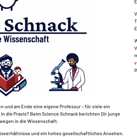
E
V
T
E
W
V
m
v
I
n und am Ende eine eigene Professur – für viele ein
 in die Praxis? Beim Science Schnack berichten Dir junge
egen in die Wissenschaft.
tsverhältnisse und ein hohes gesellschaftliches Ansehen.