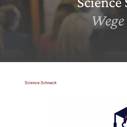
Science
Wege 
MATOMO (INTERNE STATISTIK)
Statistik Cookies erfassen Informationen anonym.
Diese Informationen helfen uns zu verstehen, wie
unsere Besucher unsere Website nutzen.
Matomo
Science Schnack