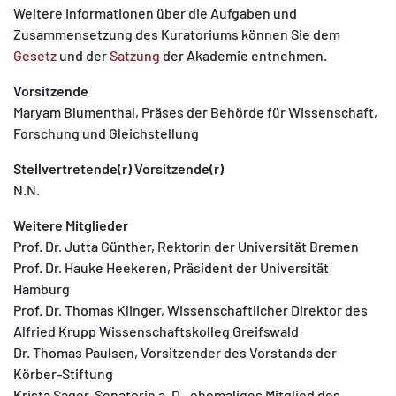
Weitere Informationen über die Aufgaben und
Zusammensetzung des Kuratoriums können Sie dem
Gesetz
und der
Satzung
der Akademie entnehmen.
Vorsitzende
Maryam Blumenthal, Präses der Behörde für Wissenschaft,
MATOMO (INTERNE STATISTIK)
Forschung und Gleichstellung
Statistik Cookies erfassen Informationen anonym.
Diese Informationen helfen uns zu verstehen, wie
Stellvertretende(r) Vorsitzende(r)
unsere Besucher unsere Website nutzen.
N.N.
Weitere Mitglieder
Matomo
Prof. Dr. Jutta Günther, Rektorin der Universität Bremen
Prof. Dr. Hauke Heekeren, Präsident der Universität
Hamburg
Prof. Dr. Thomas Klinger, Wissenschaftlicher Direktor des
Alfried Krupp Wissenschaftskolleg Greifswald
Dr. Thomas Paulsen, Vorsitzender des Vorstands der
Körber-Stiftung
Krista Sager, Senatorin a. D., ehemaliges Mitglied des