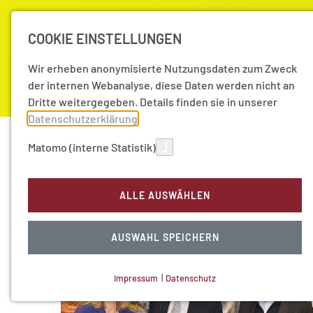
COOKIE EINSTELLUNGEN
Wir erheben anonymisierte Nutzungsdaten zum Zweck
der internen Webanalyse, diese Daten werden nicht an
Dritte weitergegeben. Details finden sie in unserer
Datenschutzerklärung
.
Akademie
Forschung
Aktuell
Matomo (interne Statistik)
Aktuelles | Presse
Aktuelles
2021
ALLE AUSWÄHLEN
Aktuelle Nachrichten 
AUSWAHL SPEICHERN
Impressum
|
Datenschutz
NOTWENDIGE COOKIES
Technisch notwendig.