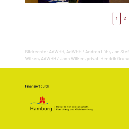
2
1
Bildrechte:
AdWHH,
AdWHH / Andrea Lühr,
Jan Ste
Wilken,
AdWHH / Jann Wilken,
privat,
Hendrik Gruna
Finanziert durch: