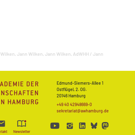
 Wilken,
Jann Wilken,
Jann Wilken,
AdWHH / Jann
Edmund-Siemers-Allee 1
Ostflügel, 2. OG.
20146 Hamburg
+49 40 42948669-0
sekretariat@awhamburg.de
ntakt
Newsletter