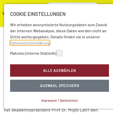
COOKIE EINSTELLUNGEN
Wir erheben anonymisierte Nutzungsdaten zum Zweck
der internen Webanalyse, diese Daten werden nicht an
Dritte weitergegeben. Details finden sie in unserer
07.11.2022
|
Aktuelle Nachrichten
Datenschutzerklärung
.
Mojib Latif mit Hans-
Matomo (interne Statistik)
Carl-von-Carlowitz-
ALLE AUSWÄHLEN
Nachhaltigkeitspreis
AUSWAHL SPEICHERN
geehrt
Impressum
|
Datenschutz
Für sein Engagement als Klima- und Ozeanforscher
NOTWENDIGE COOKIES
hat Akademiepräsident Prof Dr. Mojib Latif den
Technisch notwendig.