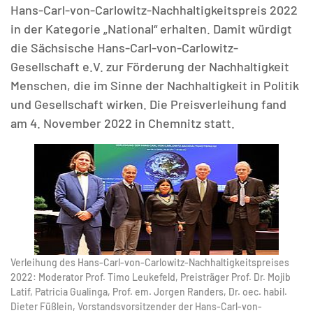
Hans-Carl-von-Carlowitz-Nachhaltigkeitspreis 2022
in der Kategorie „National“ erhalten. Damit würdigt
die Sächsische Hans-Carl-von-Carlowitz-
Gesellschaft e.V. zur Förderung der Nachhaltigkeit
Menschen, die im Sinne der Nachhaltigkeit in Politik
MATOMO (INTERNE STATISTIK)
und Gesellschaft wirken. Die Preisverleihung fand
Statistik Cookies erfassen Informationen anonym.
am 4. November 2022 in Chemnitz statt.
Diese Informationen helfen uns zu verstehen, wie
unsere Besucher unsere Website nutzen.
Matomo
Verleihung des Hans-Carl-von-Carlowitz-Nachhaltigkeitspreises
2022: Moderator Prof. Timo Leukefeld, Preisträger Prof. Dr. Mojib
Latif, Patricia Gualinga, Prof. em. Jorgen Randers, Dr. oec. habil.
Dieter Füßlein, Vorstandsvorsitzender der Hans-Carl-von-