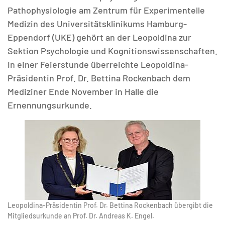
Pathophysiologie am Zentrum für Experimentelle
Medizin des Universitätsklinikums Hamburg-
Eppendorf (UKE) gehört an der Leopoldina zur
Sektion Psychologie und Kognitionswissenschaften.
In einer Feierstunde überreichte Leopoldina-
MATOMO (INTERNE STATISTIK)
Präsidentin Prof. Dr. Bettina Rockenbach dem
Statistik Cookies erfassen Informationen anonym.
Mediziner Ende November in Halle die
Diese Informationen helfen uns zu verstehen, wie
unsere Besucher unsere Website nutzen.
Ernennungsurkunde.
Matomo
Leopoldina-Präsidentin Prof. Dr. Bettina Rockenbach übergibt die
Mitgliedsurkunde an Prof. Dr. Andreas K. Engel.