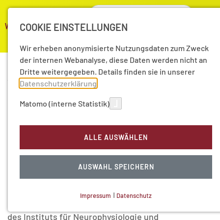
COOKIE EINSTELLUNGEN
Wir erheben anonymisierte Nutzungsdaten zum Zweck
der internen Webanalyse, diese Daten werden nicht an
Dritte weitergegeben. Details finden sie in unserer
17.12.2025
|
Aktuelle Nachrichten
Datenschutzerklärung
.
Hirnforscher Andreas K.
Matomo (interne Statistik)
Engel zum Mitglied der
ALLE AUSWÄHLEN
Leopoldina gewählt
AUSWAHL SPEICHERN
Die Nationale Akademie der Wissenschaften
Leopoldina hat Akademiemitglied Prof. Dr. Andreas
Impressum
|
Datenschutz
K. Engel zu ihrem neuen Mitglied ernannt. Der Leiter
NOTWENDIGE COOKIES
des Instituts für Neurophysiologie und
Technisch notwendig.