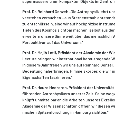
supermassereichen kompakten Objekts im Zentrum u
Prof. Dr. Reinhard Genzel:
„Die Astrophysik lehrt un
verstehen versuchen – aus Sternenstaub entstan
zu entschlüsseln, sind wir auf hochpräzise Instru
Tiefen des Kosmos sichtbar machen, selbst aus de
erweitern unsere Sinne weit über das menschlich
Perspektiven auf das Universum.“
Prof. Dr. Mojib Latif, Präsident der Akademie der 
Lecture bringen wir international herausragende 
In diesem Jahr freuen wir uns auf Reinhard Genzel.
Bedeutung näherbringen, Himmelskörper, die wir n
Eigenschaften faszinieren.“
Prof. Dr. Hauke Heekeren, Präsident der Universitä
führenden Astrophysikern unserer Zeit. Seine we
knüpft unmittelbar an die Arbeiten unseres Exzell
Akademie der Wissenschaften öffnen wir diesen wis
machen Spitzenforschung in Hamburg sichtbar.“