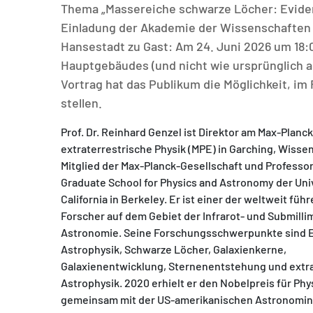
Thema „Massereiche schwarze Löcher: Evidenz
Einladung der Akademie der Wissenschaften 
Hansestadt zu Gast: Am 24. Juni 2026 um 18:0
Hauptgebäudes (und nicht wie ursprünglich a
Vortrag hat das Publikum die Möglichkeit, i
MATOMO (INTERNE STATISTIK)
stellen.
Statistik Cookies erfassen Informationen anonym.
Diese Informationen helfen uns zu verstehen, wie
Prof. Dr. Reinhard Genzel ist Direktor am Max-Planck-
unsere Besucher unsere Website nutzen.
extraterrestrische Physik (MPE) in Garching, Wisse
Mitglied der Max-Planck-Gesellschaft und Professor
Matomo
Graduate School for Physics and Astronomy der Univ
California in Berkeley. Er ist einer der weltweit fü
Forscher auf dem Gebiet der Infrarot- und Submilli
Astronomie. Seine Forschungsschwerpunkte sind 
Astrophysik, Schwarze Löcher, Galaxienkerne,
Galaxienentwicklung, Sternenentstehung und extr
Astrophysik. 2020 erhielt er den Nobelpreis für Phy
gemeinsam mit der US-amerikanischen Astronomin A