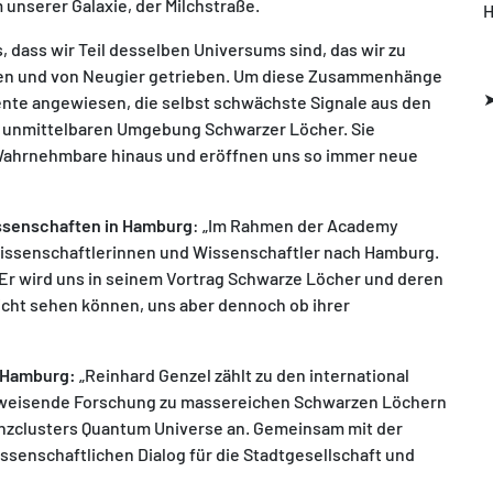
nserer Galaxie, der Milchstraße.
H
s, dass wir Teil desselben Universums sind, das wir zu
den und von Neugier getrieben. Um diese Zusammenhänge
mente angewiesen, die selbst schwächste Signale aus den
r unmittelbaren Umgebung Schwarzer Löcher. Sie
 Wahrnehmbare hinaus und eröffnen uns so immer neue
Wissenschaften in Hamburg
: „Im Rahmen der Academy
Wissenschaftlerinnen und Wissenschaftler nach Hamburg.
 Er wird uns in seinem Vortrag Schwarze Löcher und deren
icht sehen können, uns aber dennoch ob ihrer
t Hamburg:
„Reinhard Genzel zählt zu den international
gweisende Forschung zu massereichen Schwarzen Löchern
enzclusters Quantum Universe an. Gemeinsam mit der
senschaftlichen Dialog für die Stadtgesellschaft und