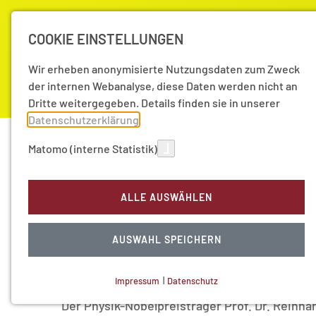
COOKIE EINSTELLUNGEN
Wir erheben anonymisierte Nutzungsdaten zum Zweck
der internen Webanalyse, diese Daten werden nicht an
Dritte weitergegeben. Details finden sie in unserer
Datenschutzerklärung
.
Akademie
Forschung
Aktuell
Matomo (interne Statistik)
Aktuelles | Presse
Aktuelles
Physik-Nobelpreis
ALLE AUSWÄHLEN
11.05.2026
|
Aktuelle Nachrichten
Physik-Nobelpreisträg
AUSWAHL SPEICHERN
Academy Lecture in 
Impressum
|
Datenschutz
NOTWENDIGE COOKIES
Der Physik-Nobelpreisträger Prof. Dr. Reinh
Technisch notwendig.