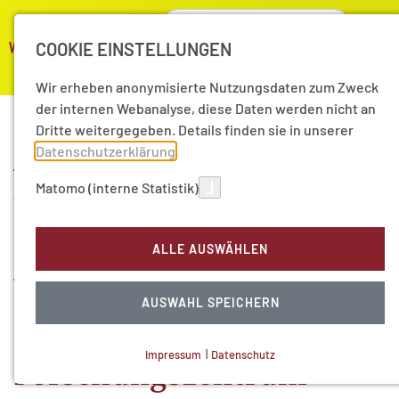
COOKIE EINSTELLUNGEN
Wir erheben anonymisierte Nutzungsdaten zum Zweck
der internen Webanalyse, diese Daten werden nicht an
Dritte weitergegeben. Details finden sie in unserer
Auszeichnung für
Datenschutzerklärung
.
Matomo (interne Statistik)
Tuberkulose-Forschung:
Erster Hamburger
ALLE AUSWÄHLEN
Wissenschaftspreis für
AUSWAHL SPEICHERN
Stefan Ehlers vom
Impressum
|
Datenschutz
Forschungszentrum
NOTWENDIGE COOKIES
Technisch notwendig.