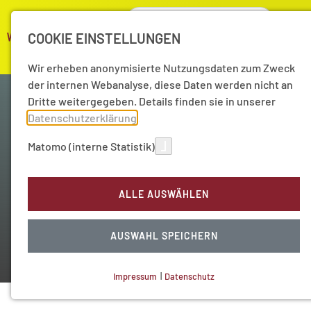
COOKIE EINSTELLUNGEN
Wir erheben anonymisierte Nutzungsdaten zum Zweck
der internen Webanalyse, diese Daten werden nicht an
Dritte weitergegeben. Details finden sie in unserer
Datenschutzerklärung
.
Matomo (interne Statistik)
Wissenschaft als Kompass
ALLE AUSWÄHLEN
Unser Akademie-Podcast
AUSWAHL SPEICHERN
Impressum
|
Datenschutz
NOTWENDIGE COOKIES
Technisch notwendig.