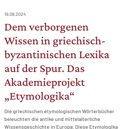
19.08.2024
Dem verborgenen
Wissen in griechisch-
MATOMO (INTERNE STATISTIK)
Statistik Cookies erfassen Informationen anonym.
byzantinischen Lexika
Diese Informationen helfen uns zu verstehen, wie
unsere Besucher unsere Website nutzen.
auf der Spur. Das
Matomo
Akademieprojekt
„Etymologika“
Die griechischen etymologischen Wörterbücher
beleuchten die antike und mittelalterliche
Wissensgeschichte in Europa. Diese Etymologika