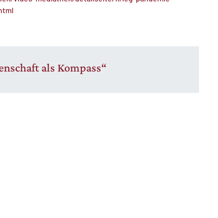
html
senschaft als Kompass“