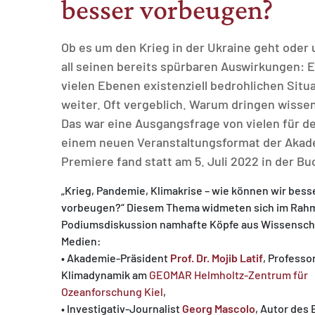
besser vorbeugen?
Ob es um den Krieg in der Ukraine geht ode
all seinen bereits spürbaren Auswirkungen: Es
vielen Ebenen existenziell bedrohlichen Situ
weiter. Oft vergeblich. Warum dringen wisse
Das war eine Ausgangsfrage von vielen für de
einem neuen Veranstaltungsformat der Akad
Premiere fand statt am 5. Juli 2022 in der B
„Krieg, Pandemie, Klimakrise – wie können wir bess
vorbeugen?“ Diesem Thema widmeten sich im Rah
Podiumsdiskussion namhafte Köpfe aus Wissensch
Medien:
• Akademie-Präsident
Prof. Dr. Mojib Latif
, Professor
Klimadynamik am
GEOMAR Helmholtz-Zentrum für
Ozeanforschung Kiel
,
• Investigativ-Journalist
Georg Mascolo
, Autor des