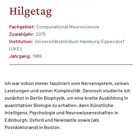
Hilgetag
Fachgebiet:
Computational Neuroscience
Zuwahljahr:
2015
MATOMO (INTERNE STATISTIK)
Institution:
Universitätsklinikum Hamburg-Eppendorf
(UKE)
Statistik Cookies erfassen Informationen anonym.
Jahrgang:
1969
Diese Informationen helfen uns zu verstehen, wie
unsere Besucher unsere Website nutzen.
Matomo
Ich war schon immer fasziniert vom Nervensystem, seinen
Leistungen und seiner Komplexität. Dennoch studierte ich
zunächst in Berlin Biophysik, um eine breite Ausbildung in
quantitativer Biologie zu erhalten, dann Künstliche
Intelligenz, Psychologie und Neurowissenschaften in
Edinburgh, Oxford und Newcastle sowie (als
Postdoktorand) in Boston.