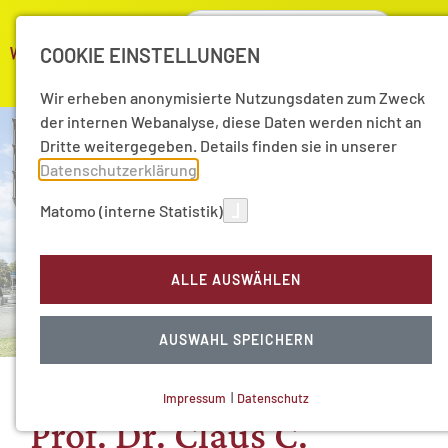
COOKIE EINSTELLUNGEN
Wir erheben anonymisierte Nutzungsdaten zum Zweck
der internen Webanalyse, diese Daten werden nicht an
Dritte weitergegeben. Details finden sie in unserer
Datenschutzerklärung
.
Matomo (interne Statistik)
ALLE AUSWÄHLEN
AUSWAHL SPEICHERN
Impressum
|
Datenschutz
NOTWENDIGE COOKIES
Prof. Dr. Claus C.
Technisch notwendig.