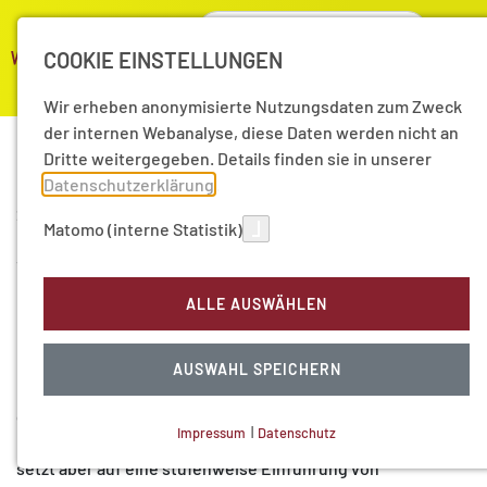
COOKIE EINSTELLUNGEN
Wir erheben anonymisierte Nutzungsdaten zum Zweck
der internen Webanalyse, diese Daten werden nicht an
Dritte weitergegeben. Details finden sie in unserer
Datenschutzerklärung
.
Raketenabwehr in Europa -
23
Matomo (interne Statistik)
Nov
Präsentation und Diskussion
10
der Akademie-Studie
ALLE AUSWÄHLEN
Die Pläne der USA zur Raketenabwehr werden immer noch
AUSWAHL SPEICHERN
kontrovers diskutiert. Das neue Konzept der
gegenwärtigen Regierung verzichtet zwar auf zwei
Impressum
|
Datenschutz
Installationen in Polen und der Tschechischen Republik,
NOTWENDIGE COOKIES
setzt aber auf eine stufenweise Einführung von
Technisch notwendig.