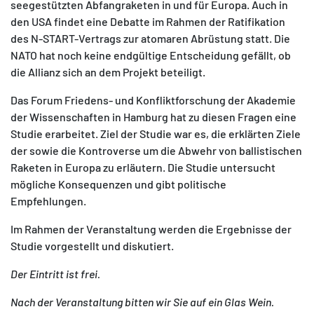
seegestützten Abfangraketen in und für Europa. Auch in
den USA findet eine Debatte im Rahmen der Ratifikation
des N-START-Vertrags zur atomaren Abrüstung statt. Die
NATO hat noch keine endgültige Entscheidung gefällt, ob
die Allianz sich an dem Projekt beteiligt.
MATOMO (INTERNE STATISTIK)
Das Forum Friedens- und Konfliktforschung der Akademie
Statistik Cookies erfassen Informationen anonym.
der Wissenschaften in Hamburg hat zu diesen Fragen eine
Diese Informationen helfen uns zu verstehen, wie
Studie erarbeitet. Ziel der Studie war es, die erklärten Ziele
unsere Besucher unsere Website nutzen.
der sowie die Kontroverse um die Abwehr von ballistischen
Raketen in Europa zu erläutern. Die Studie untersucht
Matomo
mögliche Konsequenzen und gibt politische
Empfehlungen.
Im Rahmen der Veranstaltung werden die Ergebnisse der
Studie vorgestellt und diskutiert.
Der Eintritt ist frei.
Nach der Veranstaltung bitten wir Sie auf ein Glas Wein.