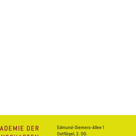
Edmund-Siemers-Allee 1
Ostflügel, 2. OG.