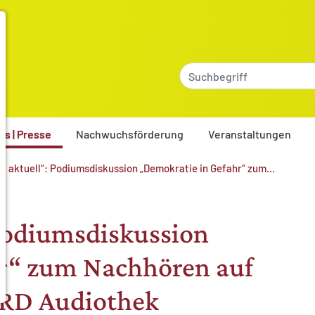
es | Presse
Nachwuchsförderung
Veranstaltungen
e aktuell“: Podiumsdiskussion „Demokratie in Gefahr“ zum…
Podiumsdiskussion
r“ zum Nachhören auf
ARD Audiothek