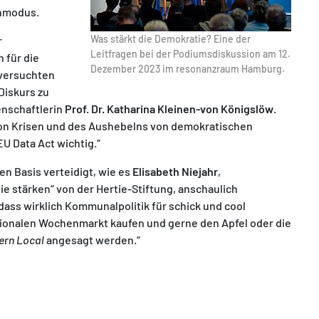
enmodus.
Was stärkt die Demokratie? Eine der
r
Leitfragen bei der Podiumsdiskussion am 12.
 für die
Dezember 2023 im resonanzraum Hamburg.
 versuchten
Diskurs zu
enschaftlerin
Prof. Dr. Katharina Kleinen-von Königslöw
.
 von Krisen und des Aushebelns von demokratischen
U Data Act wichtig.“
n Basis verteidigt, wie es
Elisabeth Niejahr
,
e stärken“ von der Hertie-Stiftung, anschaulich
ass wirklich Kommunalpolitik für schick und cool
gionalen Wochenmarkt kaufen und gerne den Apfel oder die
ern Local
angesagt werden.“