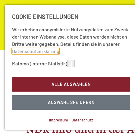
COOKIE EINSTELLUNGEN
Wir erheben anonymisierte Nutzungsdaten zum Zweck
der internen Webanalyse, diese Daten werden nicht an
Dritte weitergegeben. Details finden sie in unserer
Datenschutzerklärung
.
Akademie
Forschung
Aktuell
Matomo (interne Statistik)
Aktuelles | Presse
Aktuelles
2023
„Akademi
ALLE AUSWÄHLEN
15.12.2023
|
Aktuelle Nachrichten
„Akademie aktuell“: 
AUSWAHL SPEICHERN
„Demokratie in Gefah
Impressum
|
Datenschutz
NDR Info und in der 
NOTWENDIGE COOKIES
Technisch notwendig.