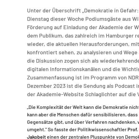
Unter der Überschrift „Demokratie in Gefahr:
Dienstag dieser Woche Podiumsgäste aus Wi
Förderung auf Einladung der Akademie der W
dem Publikum, das zahlreich im Hamburger r
MATOMO (INTERNE STATISTIK)
wieder, die aktuellen Herausforderungen, mi
Statistik Cookies erfassen Informationen anonym.
konfrontiert sehen, zu analysieren und Wege 
Diese Informationen helfen uns zu verstehen, wie
die Diskussion zogen sich als wiederkehren
unsere Besucher unsere Website nutzen.
digitalen Informationskanälen und die Wich
Zusammenfassung ist im Programm von NDR In
Matomo
Dezember 2023 ist die Sendung als Podcast i
der Akademie-Website Schlaglichter auf die 
„Die Komplexität der Welt kann die Demokratie nicht
kann aber die Menschen dafür sensibilisieren, dass
Gegensätze gibt, und über Verfahren nachdenken, 
umgeht.“ So fasste der Politikwissenschaftler
Prof.
Jakobeit
einen der zentralen Pluspunkte von Demo