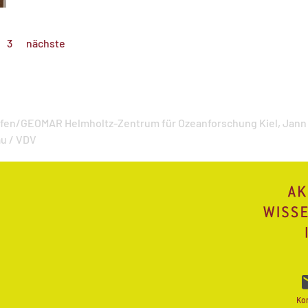
3
nächste
ffen/GEOMAR Helmholtz-Zentrum für Ozeanforschung Kiel,
Jann
u / VDV
Ko