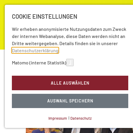
COOKIE EINSTELLUNGEN
Wir erheben anonymisierte Nutzungsdaten zum Zweck
der internen Webanalyse, diese Daten werden nicht an
Dritte weitergegeben. Details finden sie in unserer
Datenschutzerklärung
.
Akademie
Forschung
Aktuell
Matomo (interne Statistik)
Aktuelles | Presse
Aktuelles
2021
ALLE AUSWÄHLEN
Aktuelle Nachrichten 
AUSWAHL SPEICHERN
Impressum
|
Datenschutz
NOTWENDIGE COOKIES
Technisch notwendig.