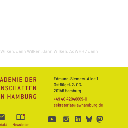
 Wilken,
Jann Wilken,
Jann Wilken,
AdWHH / Jann
Edmund-Siemers-Allee 1
Ostflügel, 2. OG.
20146 Hamburg
+49 40 42948669-0
sekretariat@awhamburg.de
ntakt
Newsletter