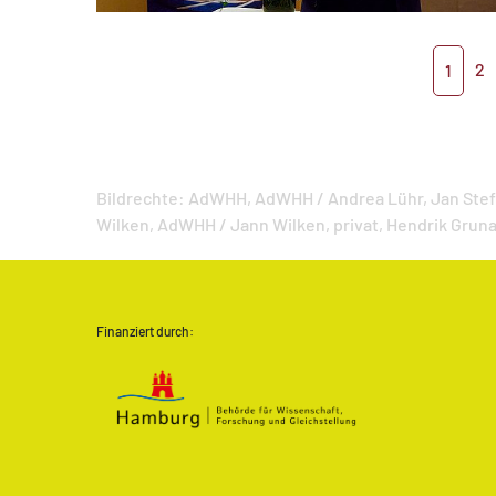
2
1
Bildrechte:
AdWHH,
AdWHH / Andrea Lühr,
Jan Ste
Wilken,
AdWHH / Jann Wilken,
privat,
Hendrik Gruna
Finanziert durch: