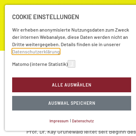
COOKIE EINSTELLUNGEN
Wir erheben anonymisierte Nutzungsdaten zum Zweck
der internen Webanalyse, diese Daten werden nicht an
Dritte weitergegeben. Details finden sie in unserer
Datenschutzerklärung
.
Akademie
Forschung
Aktuell
Matomo (interne Statistik)
Aktuelles | Presse
Aktuelles
Akademiemitglied 
ALLE AUSWÄHLEN
13.01.2022
|
Aktuelle Nachrichten
Akademiemitglied Kay
AUSWAHL SPEICHERN
wissenschaftlicher Di
Impressum
|
Datenschutz
NOTWENDIGE COOKIES
Prof. Dr. Kay Grünewald leitet seit Beginn de
Technisch notwendig.