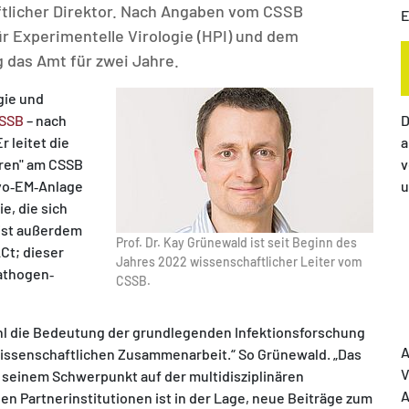
ftlicher Direktor. Nach Angaben vom CSSB
E
r Experimentelle Virologie (HPI) und dem
 das Amt für zwei Jahre.
gie und
SSB
– nach
D
 leitet die
a
iren" am CSSB
v
ryo‐EM‐Anlage
u
e, die sich
 ist außerdem
Prof. Dr. Kay Grünewald ist seit Beginn des
Ct; dieser
Jahres 2022 wissenschaftlicher Leiter vom
pathogen‐
CSSB.
hl die Bedeutung der grundlegenden Infektionsforschung
A
 wissenschaftlichen Zusammenarbeit.“ So Grünewald. „Das
V
seinem Schwerpunkt auf der multidisziplinären
A
n Partnerinstitutionen ist in der Lage, neue Beiträge zum