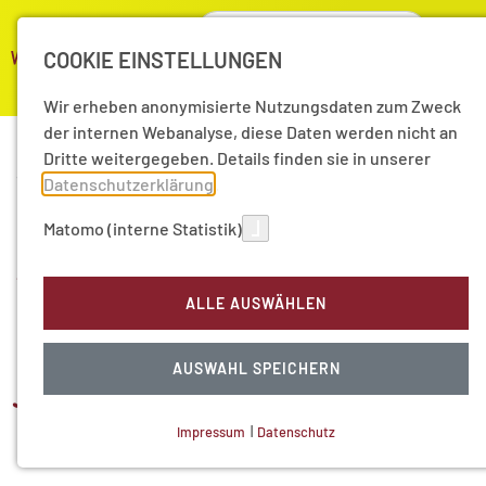
COOKIE EINSTELLUNGEN
Wir erheben anonymisierte Nutzungsdaten zum Zweck
der internen Webanalyse, diese Daten werden nicht an
Dritte weitergegeben. Details finden sie in unserer
10.06.2024
|
Aktuelle Nachrichten
Datenschutzerklärung
.
Multimediale Live-Show
Matomo (interne Statistik)
mit Klimaforscher Mojib
ALLE AUSWÄHLEN
Latif und Stadtforscher
AUSWAHL SPEICHERN
Jürgen Oßenbrügge im
Planetarium Hamburg
Impressum
|
Datenschutz
NOTWENDIGE COOKIES
Technisch notwendig.