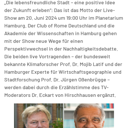
„Die lebensfreundliche Stadt – eine positive Idee
der Zukunft erleben“: Das ist das Motto der Live-
Show am 20. Juni 2024 um 19:00 Uhr im Planetarium
Hamburg. Der Club of Rome Deutschland und die
Akademie der Wissenschaften in Hamburg gehen
MATOMO (INTERNE STATISTIK)
mit der Show neue Wege für einen
Statistik Cookies erfassen Informationen anonym.
Perspektivwechsel in der Nachhaltigkeitsdebatte.
Diese Informationen helfen uns zu verstehen, wie
Die beiden live Vortragenden – der bundesweit
unsere Besucher unsere Website nutzen.
bekannte Klimaforscher Prof. Dr. Mojib Latif und der
Hamburger Experte für Wirtschaftsgeographie und
Matomo
Stadtforschung Prof. Dr. Jürgen Oßenbrügge –
werden dabei durch die Erzählstimme des TV-
Moderators Dr. Eckart von Hirschhausen ergänzt.